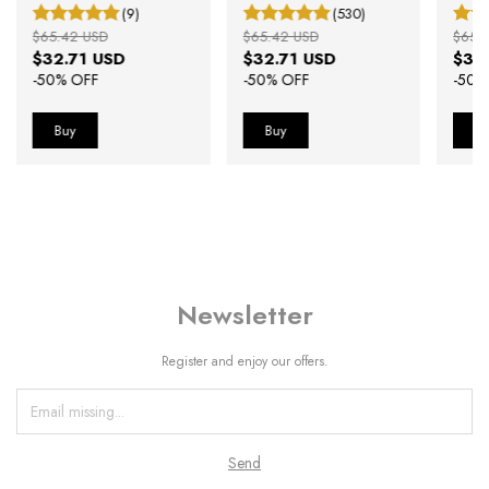
(9)
(530)
$65.42 USD
$65.42 USD
$65.
$32.71 USD
$32.71 USD
$32
-
50
% OFF
-
50
% OFF
-
50
%
Newsletter
Register and enjoy our offers.