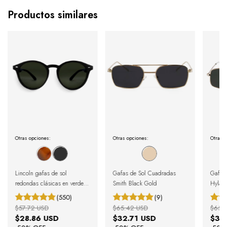
Productos similares
Otras opciones:
Otras opciones:
Otras o
Lincoln gafas de sol
Gafas de Sol Cuadradas
Gafas 
redondas clásicas en verde y
Smith Black Gold
Hylan
negro
(550)
(9)
$57.72 USD
$65.42 USD
$65.
$28.86 USD
$32.71 USD
$32