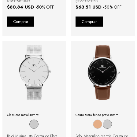
$161.68 USD
$127.02 USD
$80.84 USD
$63.51 USD
-
50
% OFF
-
50
% OFF
Clássicos metal 40mm:
Couro Bronx fundo preto 40mm:
Reloj Minimalista Correa de Plata
Reloj Masculino Marrón Correa de