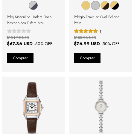
Reloj Masculino Harlem Piano
Relógio Feminino Oval Bellevie
Plateado con Esfera Azul
Prata
(1)
$134.72 USD
$153.98 USD
$67.36 USD
$76.99 USD
-
50
% OFF
-
50
% OFF