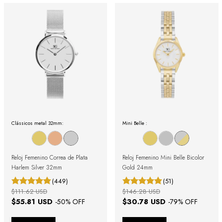
Clássicos metal 32mm:
Mini Belle :
Reloj Femenino Correa de Plata
Reloj Femenino Mini Belle Bicolor
Harlem Silver 32mm
Gold 24mm
(449)
(51)
$111.62 USD
$146.28 USD
$55.81 USD
$30.78 USD
-
50
% OFF
-
79
% OFF