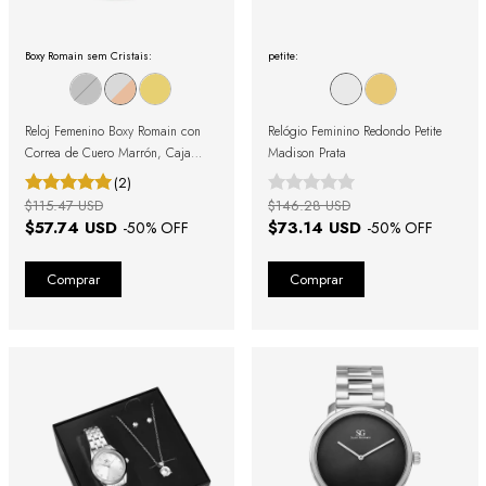
Boxy Romain sem Cristais:
petite:
Reloj Femenino Boxy Romain con
Relógio Feminino Redondo Petite
Correa de Cuero Marrón, Caja
Madison Prata
Bicolor y Números Romanos
(2)
$115.47 USD
$146.28 USD
$57.74 USD
$73.14 USD
-
50
% OFF
-
50
% OFF