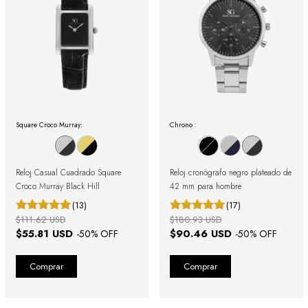
Square Croco Murray:
Chrono :
Reloj Casual Cuadrado Square
Reloj cronógrafo negro plateado de
Croco Murray Black Hill
42 mm para hombre
(13)
(17)
$111.62 USD
$180.93 USD
$55.81 USD
$90.46 USD
-
50
% OFF
-
50
% OFF