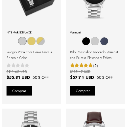
KITS MARKETPLACE:
Vermont:
Relógio Prata com Caixa Prata +
Reloj Masculino Redondo Vermont
Brinco e Colar
con Pulsera Plateada y Esfera
Negra
(2)
$111.62 USD
$115.47 USD
$55.81 USD
$57.74 USD
-
50
% OFF
-
50
% OFF