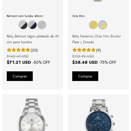
Belmont com fundos 40mm:
Octa Mini :
Reloj Belmont negro plateado de 40
Reloj Femenino Octa Mini Bicolor
mm para hombre
Plata y Dorado
(20)
(9)
$142.43 USD
$153.98 USD
$71.21 USD
$38.48 USD
-
50
% OFF
-
75
% OFF