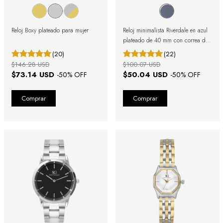
Reloj Boxy plateado para mujer
Reloj minimalista Riverdale en azul
plateado de 40 mm con correa de
cuero
(20)
(22)
$146.28 USD
$100.07 USD
$73.14 USD
$50.04 USD
-
50
% OFF
-
50
% OFF