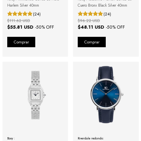
Harlem Silver 40mm
Cuero Bronx Black Silver 40mm
(24)
(24)
$111.62 USD
$96.22 USD
$55.81 USD
$48.11 USD
-
50
% OFF
-
50
% OFF
Boxy :
Riverdale redondo: