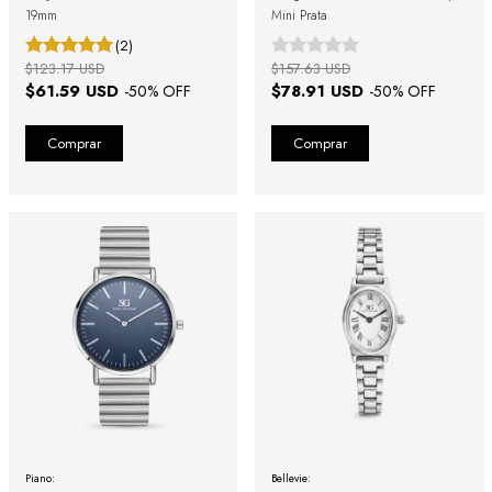
19mm
Mini Prata
(2)
$123.17 USD
$157.63 USD
$61.59 USD
$78.91 USD
-
50
% OFF
-
50
% OFF
Piano:
Bellevie: