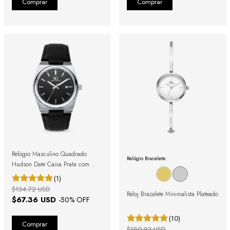
Relógio Masculino Quadrado
Relógio Bracelete:
Hudson Date Caixa Prata com
Pulseira Preta
(1)
$134.72 USD
Reloj Brazalete Minimalista Plateado
$67.36 USD
-
50
% OFF
(10)
$180.93 USD