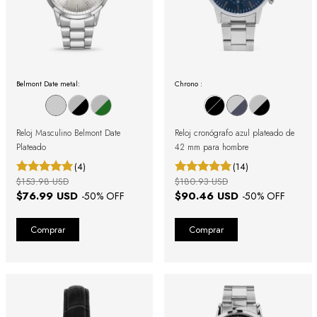
Belmont Date metal:
Chrono :
Reloj Masculino Belmont Date
Reloj cronógrafo azul plateado de
Plateado
42 mm para hombre
(4)
(14)
$153.98 USD
$180.93 USD
$76.99 USD
$90.46 USD
-
50
% OFF
-
50
% OFF