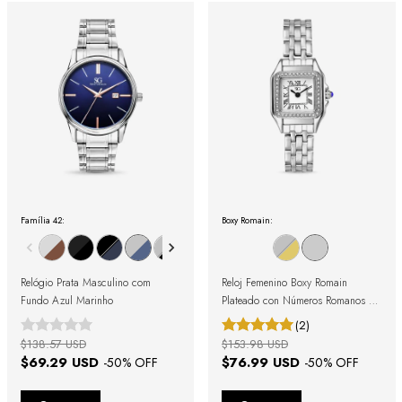
Família 42:
Boxy Romain:
Relógio Prata Masculino com
Reloj Femenino Boxy Romain
Fundo Azul Marinho
Plateado con Números Romanos y
Cristales Engastados
(2)
$138.57 USD
$153.98 USD
$69.29 USD
$76.99 USD
-
50
% OFF
-
50
% OFF