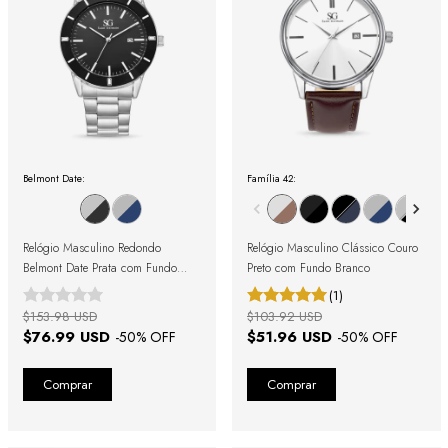
Belmont Date:
Família 42:
Relógio Masculino Redondo
Relógio Masculino Clássico Couro
Belmont Date Prata com Fundo
Preto com Fundo Branco
Preto
(1)
$153.98 USD
$103.92 USD
$76.99 USD
$51.96 USD
-
50
% OFF
-
50
% OFF