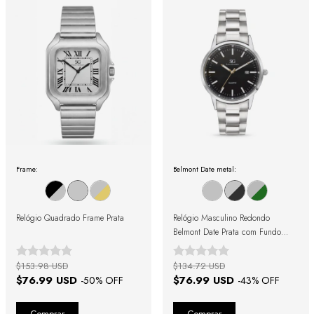
Frame:
Belmont Date metal:
Relógio Quadrado Frame Prata
Relógio Masculino Redondo
Belmont Date Prata com Fundo
Preto
$153.98 USD
$134.72 USD
$76.99 USD
$76.99 USD
-
50
% OFF
-
43
% OFF