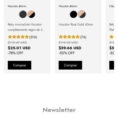
Houston 40mm:
Houston 40mm:
Clássi
Reloj minimalista Houston
Houston Rosé Gold 40mm
Reloj 
completamente negro de 40
Plata 
mm
(516)
(76)
$115.47 USD
$119.32 USD
$111.
$25.01 USD
$59.66 USD
$55
-
78
% OFF
-
50
% OFF
-
50
%
Newsletter