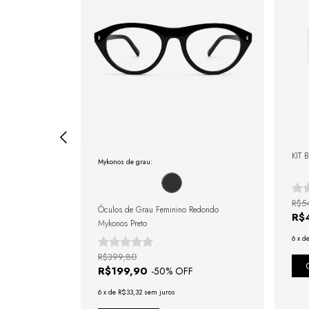
 + Bracelete
KIT 
Mykonos de grau:
R$5
Óculos de Grau Feminino Redondo
R$
Mykonos Preto
6
x
d
R$399,80
R$199,90
-
50
% OFF
6
x
de
R$33,32
sem juros