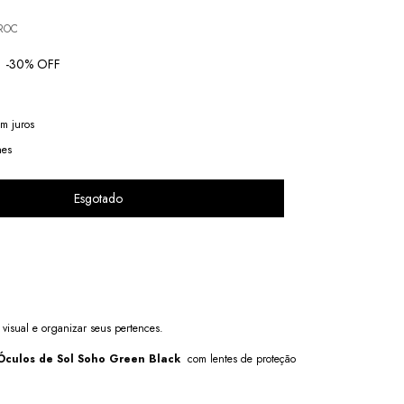
ROC
-
30
% OFF
m juros
hes
visual e organizar seus pertences.
culos de Sol Soho Green Black
com lentes de proteção