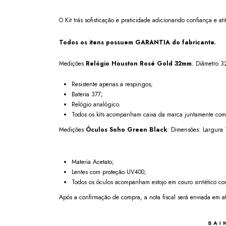
O Kit trás sofisticação e praticidade adicionando confiança e ati
Todos os itens possuem GARANTIA do fabricante.
Medições
Relógio
Houston Rosé Gold
32mm
: Diâmetro 3
Resistente apenas a respingos;
Bateria 377;
Relógio analógico.
Todos os kits acompanham caixa da marca juntamente co
Medições
Óculos
Soho Green Black
: Dimensões: Largura 
Materia Acetato;
Lentes com proteção UV400;
Todos os óculos acompanham estojo em couro sintético com
Após a confirmação de compra, a nota fiscal será enviada em at