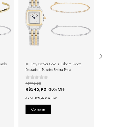
urado
KIT Boxy Bicolor Gold + Pulseira Riviera
KIT Boxy Gold 
Dourada + Pulseira Riviera Prata
R$779,90
R$539,90
R$545,90
R$431,9
-
30
% OFF
6
x
de
R$90,98
sem juros
6
x
de
R$71,98
se