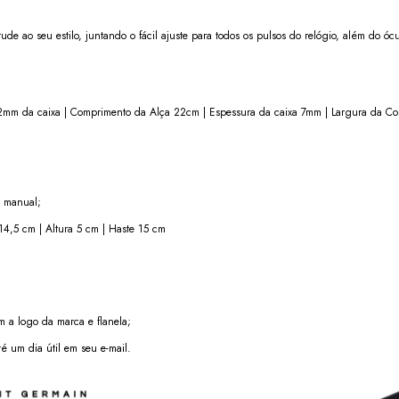
tude ao seu estilo, juntando o fácil ajuste para todos os pulsos do relógio, além do ócu
2mm da caixa | Comprimento da Alça 22cm | Espessura da caixa 7mm | Largura da C
m manual;
14,5 cm | Altura 5 cm | Haste 15 cm
 a logo da marca e flanela;
é um dia útil em seu e-mail.