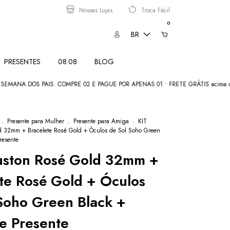
Nossas Lojas
Troca Fácil
0
BR
PRESENTES
08.08
BLOG
NA DOS PAIS: COMPRE 02 E PAGUE POR APENAS 01 • FRETE GRÁTIS acima de R
.
Presente para Mulher
.
Presente para Amiga
.
KIT
d 32mm + Bracelete Rosé Gold + Óculos de Sol Soho Green
resente
uston Rosé Gold 32mm +
te Rosé Gold + Óculos
Soho Green Black +
e Presente