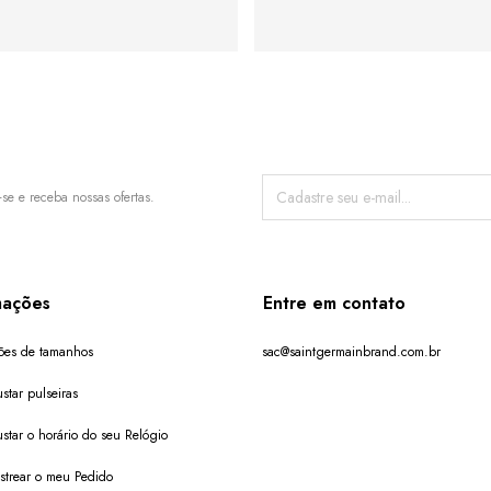
-se e receba nossas ofertas.
mações
Entre em contato
ões de tamanhos
sac@saintgermainbrand.com.br
star pulseiras
star o horário do seu Relógio
trear o meu Pedido