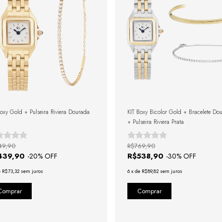
Boxy Gold + Pulseira Riviera Dourada
KIT Boxy Bicolor Gold + Bracelete Do
+ Pulseira Riviera Prata
49,90
R$769,90
439,90
R$538,90
-
20
% OFF
-
30
% OFF
e
R$73,32
sem juros
6
x
de
R$89,82
sem juros