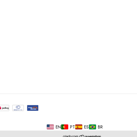
EN
PT
ES
BR