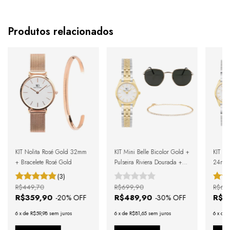
Produtos relacionados
KIT Nolita Rosé Gold 32mm
KIT Mini Belle Bicolor Gold +
KIT Mi
+ Bracelete Rosé Gold
Pulseira Riviera Dourada +
24mm 
Óculos de Sol Harbor Green
Óculos
(3)
Gold + Caixa de Presente
Black 
R$449,70
R$699,90
R$66
R$359,90
R$489,90
R$4
-
20
% OFF
-
30
% OFF
6
x
de
R$59,98
sem juros
6
x
de
R$81,65
sem juros
6
x
de