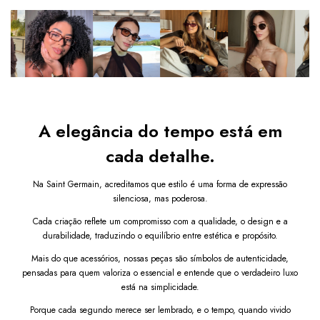
Quem viu esse produto também levou
sociais
,
viagens
ou momentos de lazer. O design
Clubmaster consagrado ganha nova vida com o acabamento
elegante e as lentes verdes que adicionam um toque de
Bracelete Prata
personalidade única.
As
lentes com proteção UV400
bloqueiam
100% dos
R$ 259,80
raios UVA e UVB
, garantindo
máxima segurança
aos seus
R$ 129,90
olhos com conforto visual superior.
COMPRAR
Benefícios:
A elegância do tempo está em
Design Clubmaster retrô-modernista:
 estilo 
elegante e atemporal.
cada detalhe.
Armação metálica preta com detalhes dourados:
sofisticação discreta para o visual.
Na Saint Germain, acreditamos que estilo é uma forma de expressão
Lentes com proteção UV400:
 proteção total com 
silenciosa, mas poderosa.
muito estilo.
Cada criação reflete um compromisso com a qualidade, o design e a
Modelo unissex:
 ideal para públicos masculinos e 
durabilidade, traduzindo o equilíbrio entre estética e propósito.
femininos.
Troca gratuita e garantia:
 vantagens exclusivas da 
Mais do que acessórios, nossas peças são símbolos de autenticidade,
Saint Germain Brand
.
pensadas para quem valoriza o essencial e entende que o verdadeiro luxo
policarbonato
. O material de lente mais 
Lentes de
está na simplicidade.
resistente a impactos para óculos
Porque cada segundo merece ser lembrado, e o tempo, quando vivido