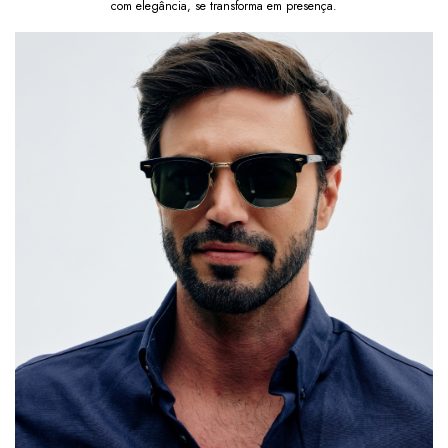
Por que escolher o Soho Green Black?
com elegância, se transforma em presença.
Escolha o 
Óculos de Sol Clubmaster Soho Green Black
e transforme seu visual com um acessório que combina 
sofisticação retrô
, 
proteção solar de alta 
performance
 e 
elegância atemporal
.
Compre agora seu Soho Green Black na Saint 
Germain Brand e destaque-se com autenticidade e 
estilo refinado. 
Nota fiscal enviada automaticamente 
por e-mail em até um dia útil após a confirmação da 
compra.