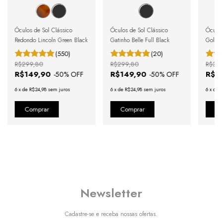
Óculos de Sol Clássico
Óculos de Sol Clássico
Óculos
Redondo Lincoln Green Black
Gatinho Belle Full Black
Gold
(550)
(20)
R$299,80
R$299,80
R$33
R$149,90
R$149,90
R$1
-
50
% OFF
-
50
% OFF
6
x
de
R$24,98
sem juros
6
x
de
R$24,98
sem juros
6
x
de
Newsletter
Cadastre-se e receba nossas ofertas.