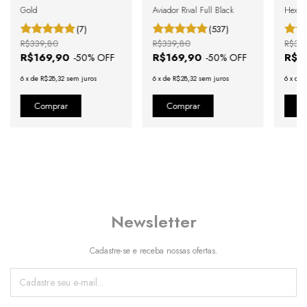
Gold
Aviador Rival Full Black
Hexago
(7)
(537)
R$339,80
R$339,80
R$33
R$169,90
R$169,90
R$1
-
50
% OFF
-
50
% OFF
6
x
de
R$28,32
sem juros
6
x
de
R$28,32
sem juros
6
x
de
Newsletter
Cadastre-se e receba nossas ofertas.