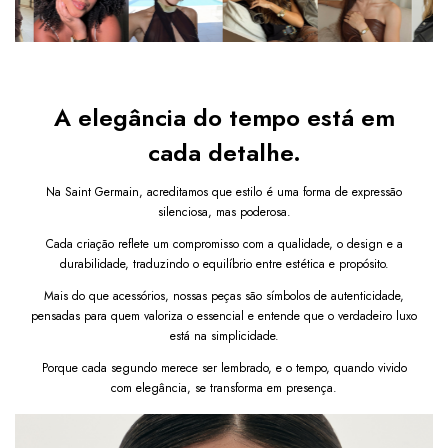
Diferenciais do produto:
Proteção UV400
 contra raios solares nocivos
Lentes escuras que reduzem o brilho e aumentam o 
A elegância do tempo está em
conforto visual
Estilo quadrado com linhas retas e 
visual moderno
cada detalhe.
Armação preta 
versátil e cheia de personalidade
Leve, resistente e ideal para o uso diário
Na Saint Germain, acreditamos que estilo é uma forma de expressão
silenciosa, mas poderosa.
Lentes de policarbonato:
 máxima resistência contra 
impactos
Cada criação reflete um compromisso com a qualidade, o design e a
durabilidade, traduzindo o equilíbrio entre estética e propósito.
Por que comprar este Óculos Milano Preto?
Mais do que acessórios, nossas peças são símbolos de autenticidade,
O Óculos de Sol Quadrado Milano Preto
 é perfeito 
pensadas para quem valoriza o essencial e entende que o verdadeiro luxo
para quem busca um acessório que una 
estilo forte e 
está na simplicidade.
proteção eficiente.
Seu design quadrado transmite 
Porque cada segundo merece ser lembrado, e o tempo, quando vivido
presença e sofisticação
, enquanto a tonalidade escura 
com elegância, se transforma em presença.
das lentes 
oferece discrição e conforto.
 Um 
modelo 
ideal para quem não abre mão de estilo, praticidade e 
cuidado com os olhos.