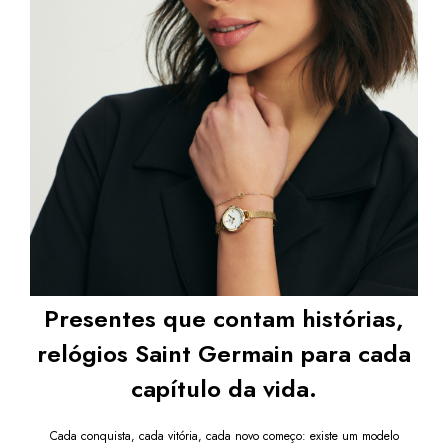
Transforme seu estilo com um acessório que une 
sofisticação, minimalismo e conforto.
Petite Harlem Silver – Para mulheres que valorizam o 
tempo com autenticidade. 
Após a confirmação de 
compra, a nota fiscal será enviada em até um dia útil 
em seu e-mail.
Presentes que contam histórias,
relógios Saint Germain para cada
capítulo da vida.
Cada conquista, cada vitória, cada novo começo: existe um modelo