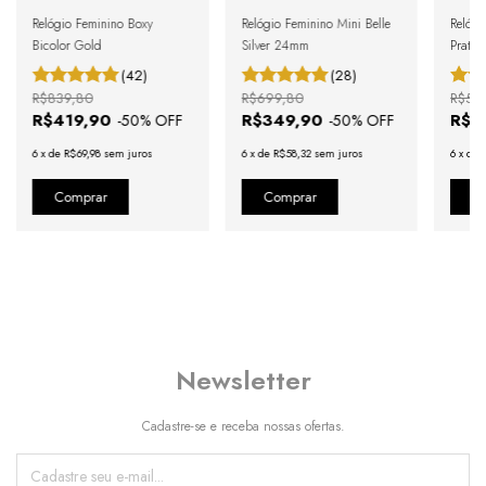
Relógio Feminino Boxy
Relógio Feminino Mini Belle
Relógi
Bicolor Gold
Silver 24mm
Prata 
(42)
(28)
R$839,80
R$699,80
R$57
R$419,90
R$349,90
R$2
-
50
% OFF
-
50
% OFF
6
x
de
R$69,98
sem juros
6
x
de
R$58,32
sem juros
6
x
de
Newsletter
Cadastre-se e receba nossas ofertas.