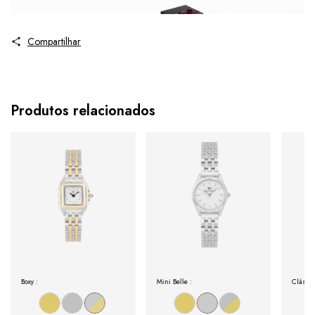
Compartilhar
Produtos relacionados
Boxy :
Mini Belle :
Clássi