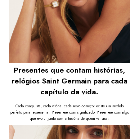
Garanta já o seu 
Relógio Feminino Quadrado Square 
Mini Dourado com Cristais Cravejados
 e adicione ao 
seu look o brilho sutil de um acessório sofisticado e 
atemporal.
Após a confirmação de compra, a nota fiscal será 
enviada em até um dia útil em seu e-mail.
Presentes que contam histórias,
relógios Saint Germain para cada
capítulo da vida.
Cada conquista, cada vitória, cada novo começo: existe um modelo
perfeito para representar. Presenteie com significado. Presenteie com algo
que evolui junto com a história de quem vai usar.