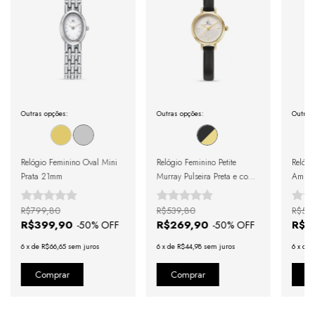
Outras opções:
Outras opções:
Outras
Relógio Feminino Oval Mini
Relógio Feminino Petite
Relógi
Prata 21mm
Murray Pulseira Preta e com
Amber 
Caixa Dourada 19mm
Couro 
Doura
R$799,80
R$539,80
R$55
Roman
R$399,90
R$269,90
R$2
-
50
% OFF
-
50
% OFF
6
x
de
R$66,65
sem juros
6
x
de
R$44,98
sem juros
6
x
de