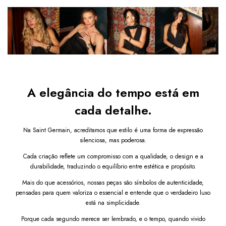
Diferenciais do produto:
Design retangular
moderno e elegante
Pulseira prateada com
acabamento refinado
Leveza que oferece
conforto o dia inteiro
Visual versátil
que complementa looks casuais e
formais
Bateria tipo 377 já instalada
A elegância do tempo está em
Por que comprar este Relógio Feminino Retangular
Octavia Prata 19mm?
cada detalhe.
Este modelo oferece um
equilíbrio perfeito entre
elegância feminina e praticidade diária.
Seu design
Na Saint Germain, acreditamos que estilo é uma forma de expressão
minimalista
se adapta facilmente a diferentes estilos
,
silenciosa, mas poderosa.
conferindo sofisticação discreta sem pesar no pulso. A
bateria já instalada garante conveniência desde o primeiro
Cada criação reflete um compromisso com a qualidade, o design e a
uso, fazendo do Octavia
a escolha ideal para mulheres
durabilidade, traduzindo o equilíbrio entre estética e propósito.
que valorizam estilo e funcionalidade.
Mais do que acessórios, nossas peças são símbolos de autenticidade,
Garanta já o seu Relógio Feminino Retangular Octavia
Prata 19mm e destaque seu visual com sofisticação e
pensadas para quem valoriza o essencial e entende que o verdadeiro luxo
conforto.
Após a confirmação de compra, a nota
está na simplicidade.
fiscal será enviada em até um dia útil em seu e‑mail.
Porque cada segundo merece ser lembrado, e o tempo, quando vivido