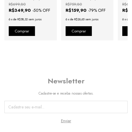
R$699,80
R$759,80
R$61
R$349,90
R$159,90
R$3
-
50
% OFF
-
79
% OFF
6
x
de
R$58,32
sem juros
6
x
de
R$26,65
sem juros
6
x
de
Newsletter
Cadastre-se e receba nossas ofertas.