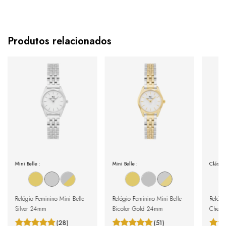
Produtos relacionados
Mini Belle :
Mini Belle :
Clássi
Relógio Feminino Mini Belle
Relógio Feminino Mini Belle
Relógi
Silver 24mm
Bicolor Gold 24mm
Chels
(28)
(51)