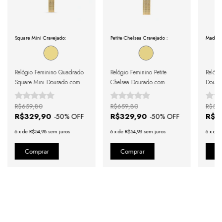
Square Mini Cravejado:
Petite Chelsea Cravejado :
Madison
Relógio Feminino Quadrado
Relógio Feminino Petite
Relógi
Square Mini Dourado com
Chelsea Dourado com
Dourad
Cristais Cravejados
Cristais Cravejados 19mm
Crave
R$659,80
R$659,80
R$59
R$329,90
R$329,90
R$2
-
50
% OFF
-
50
% OFF
6
x
de
R$54,98
sem juros
6
x
de
R$54,98
sem juros
6
x
de