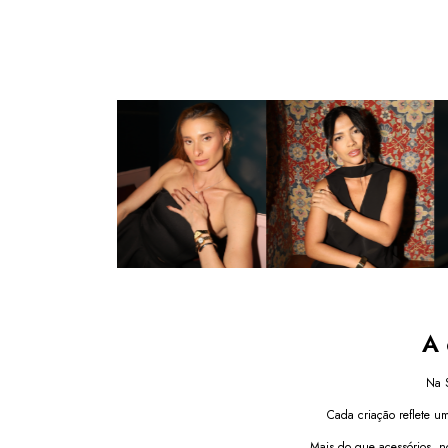
A 
Na S
Cada criação reflete u
Mais do que acessórios, n