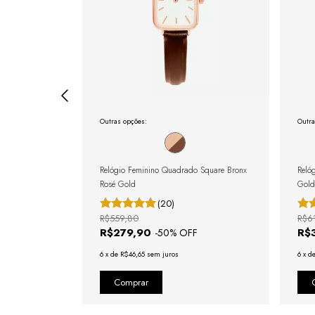
Outras opções:
Outra
e Silver 24mm
Relógio Feminino Quadrado Square Bronx
Reló
Rosé Gold
Gol
(20)
R$559,80
R$6
R$279,90
R$
F
-
50
% OFF
6
x
de
R$46,65
sem juros
6
x
d