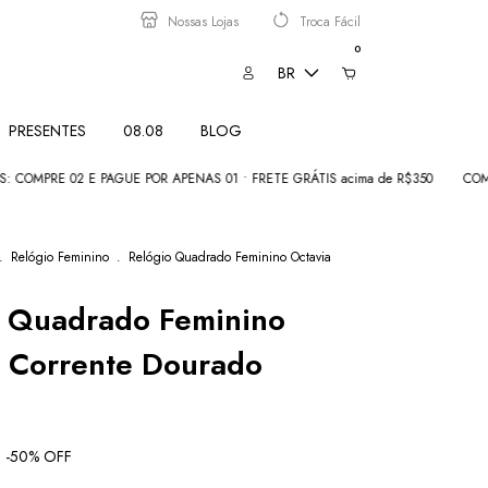
Nossas Lojas
Troca Fácil
0
BR
PRESENTES
08.08
BLOG
E PAGUE POR APENAS 01 • FRETE GRÁTIS acima de R$350
COMEÇOU 08.08: 
.
Relógio Feminino
.
Relógio Quadrado Feminino Octavia
o Quadrado Feminino
a Corrente Dourado
-
50
% OFF