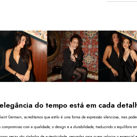
brilhante
, e
presença – re
6
x de
R$91,6
Ver mais de
Ideal para oca
look do dia a 
que transform
para mulheres
atitude.
Diferenci
Caixa 
refin
Pulsei
toque d
Mostra
sofist
Estrut
prolon
Movime
elegância do tempo está em cada detal
a dia
Transforme 
aint Germain, acreditamos que estilo é uma forma de expressão silenciosa, mas pode
presença, e
Octavia – P
m compromisso com a qualidade, o design e a durabilidade, traduzindo o equilíbrio entr
melhor mom
nota fiscal 
ossas peças são símbolos de autenticidade, pensadas para quem valoriza o essencial 