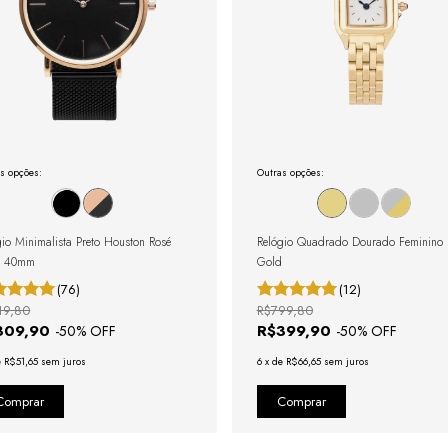
s opções:
Outras opções:
gio Minimalista Preto Houston Rosé
Relógio Quadrado Dourado Feminino 
d 40mm
Gold
(76)
(12)
19,80
R$799,80
309,90
R$399,90
-
50
% OFF
-
50
% OFF
e
R$51,65
sem juros
6
x
de
R$66,65
sem juros