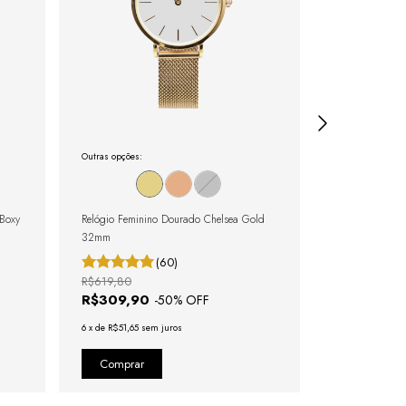
Outras opções:
Outras opções:
Boxy
Relógio Feminino Dourado Chelsea Gold
Relógio Femini
32mm
(60)
R$619,80
R$839,80
R$309,90
R$419,9
-
50
% OFF
6
x
de
R$51,65
sem juros
6
x
de
R$69,98
se