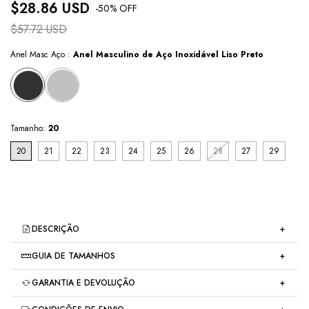
$28.86 USD
-
50
% OFF
$57.72 USD
Anel Masc Aço :
Anel Masculino de Aço Inoxidável Liso Preto
Tamanho:
20
20
21
22
23
24
25
26
28
27
29
DESCRIÇÃO
GUIA DE TAMANHOS
Anel Masculino de Aço PI Inoxidável Liso 
Como Descobrir o Seu Tamanho de Anel – Guia
GARANTIA E DEVOLUÇÃO
Preto – Sofisticação e Estilo
Completo
Troca gratuita e garantia:
exclusividade Saint Germain
O 
Anel Masculino de Aço PI Inoxidável Liso Preto
 é a 