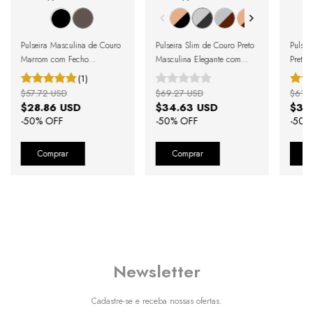
Pulseira Masculina de Couro
Pulseira Slim de Couro Preto
Pulsei
Marrom com Fecho
Masculina Elegante com
Preto 
Magnético Prata
Fecho Prata
Preto
(1)
$57.72 USD
$69.27 USD
$61.5
$28.86 USD
$34.63 USD
$30
-
50
% OFF
-
50
% OFF
-
50
%
Comprar
Comprar
C
Newsletter
Cadastre-se e receba nossas ofertas.