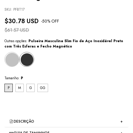
SKU:
PFBT17
$30.78 USD
-
50
% OFF
$61.57 USD
Outras opções:
Pulseira Masculina Slim Fio de Aço Inoxidável Preto
com Três Esferas e Fecho Magnético
Tamanho:
P
P
M
G
GG
DESCRIÇÃO
GUIA DE TAMANHOS