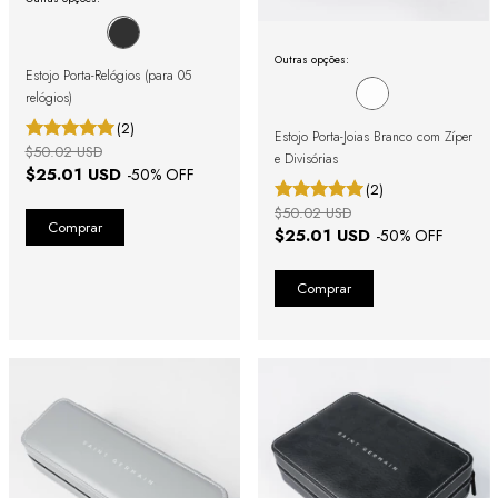
Outras opções:
Estojo Porta-Relógios (para 05
relógios)
(2)
Estojo Porta-Joias Branco com Zíper
$50.02 USD
e Divisórias
$25.01 USD
-
50
% OFF
(2)
$50.02 USD
$25.01 USD
-
50
% OFF