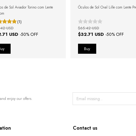
os de Sol Aviador Torino com Lente
Óculos de Sol Oval Lille com Lente Pr
rom
(1)
.42 USD
$65.42 USD
2.71 USD
$32.71 USD
-
50
% OFF
-
50
% OFF
and enjoy our offers.
ation
Contact us