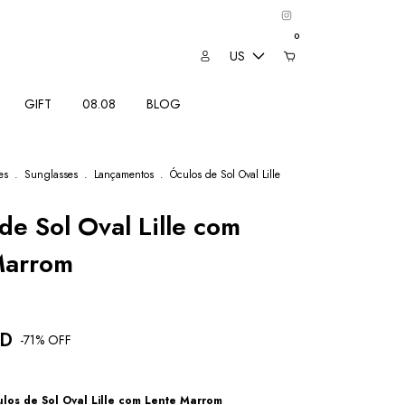
0
US
GIFT
08.08
BLOG
es
.
Sunglasses
.
Lançamentos
.
Óculos de Sol Oval Lille
de Sol Oval Lille com
Marrom
SD
-
71
% OFF
los de Sol Oval Lille com Lente Marrom