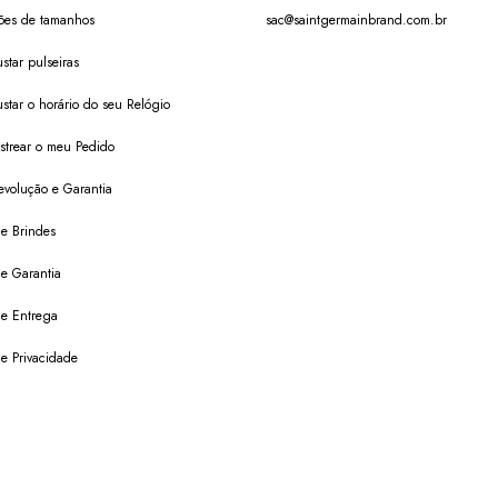
ões de tamanhos
sac@saintgermainbrand.com.br
star pulseiras
star o horário do seu Relógio
trear o meu Pedido
evolução e Garantia
de Brindes
de Garantia
 de Entrega
de Privacidade