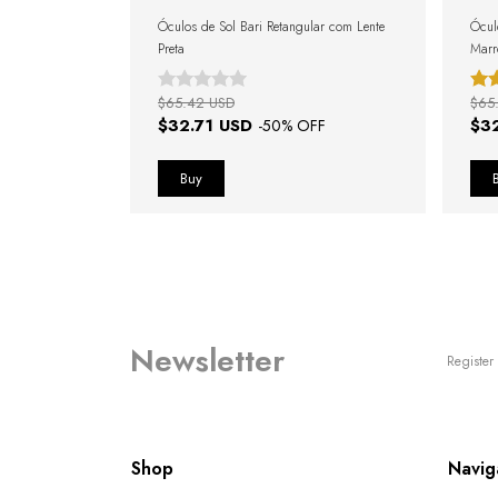
l Tortoise com
Óculos de Sol Bari Retangular com Lente
Ócul
Preta
Mar
$65.42 USD
$65
$32.71 USD
$3
FF
-
50
% OFF
Newsletter
Register 
Shop
Navig