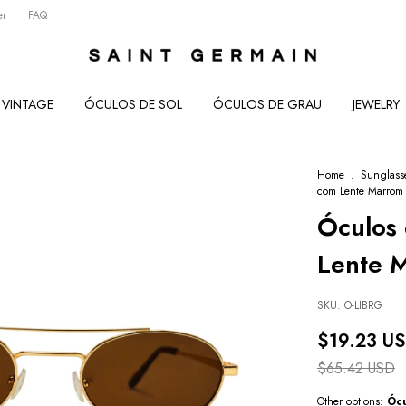
er
FAQ
VINTAGE
ÓCULOS DE SOL
ÓCULOS DE GRAU
JEWELRY
Home
.
Sunglass
com Lente Marrom
Óculos 
Lente 
SKU:
O-LIBRG
$19.23 U
$65.42 USD
Other options:
Ócu