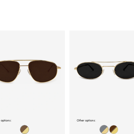
 options:
Other options: