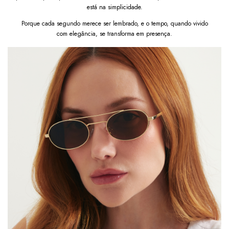
Marrom e transforme seu estilo com proteção, 
está na simplicidade.
conforto e autenticidade em qualquer momento. 
Porque cada segundo merece ser lembrado, e o tempo, quando vivido
Após a confirmação de compra, a nota fiscal será 
com elegância, se transforma em presença.
enviada em até um dia útil em seu e-mail.