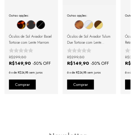
Outras opções:
Outras opções:
Outras
Óculos de Sol Aviador Basel
Óculos de Sol Aviador Tulum
Óculos
Tortoise com Lente Marrom
Due Tortoise com Lente
Retang
Marrom
R$299,80
R$299,80
R$33
R$149,90
R$149,90
R$1
-
50
% OFF
-
50
% OFF
6
x
de
R$24,98
sem juros
6
x
de
R$24,98
sem juros
6
x
de