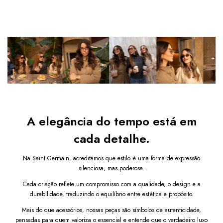
conforto visual em diferentes ambientes. Um 
óculos de sol 
unissex 
ideal para o uso urbano, casual e criativo, perfeito 
para homens e mulheres que buscam estilo, conforto e 
proteção no dia a dia.
Diferenciais do produto:
Proteção UV400 
contra raios solares nocivos
Estilo retrô oval com 
toque exclusivo
Armação 
leve e confortável
 para uso prolongado
Modelo 
unissex
, indicado para homens e mulheres
Design que
valoriza diferentes formatos de rosto
Por que comprar este Óculos de Sol Oval Lille com 
A elegância do tempo está em
Lente Marrom?
cada detalhe.
O Óculos de Sol Oval Lille com Lente Marrom
 é 
perfeito para quem deseja unir estilo retrô e praticidade em 
um único acessório. Seu 
design elegante
 valoriza o rosto, 
Na Saint Germain, acreditamos que estilo é uma forma de expressão
enquanto as lentes marrons com 
proteção UV400
silenciosa, mas poderosa.
proporcionam conforto e segurança em dias ensolarados. 
Cada criação reflete um compromisso com a qualidade, o design e a
Um 
óculos de sol unissex
 versátil, que combina com 
durabilidade, traduzindo o equilíbrio entre estética e propósito.
diferentes looks e ocasiões.
Mais do que acessórios, nossas peças são símbolos de autenticidade,
Garanta já o seu Óculos de Sol Oval Lille com Lente 
pensadas para quem valoriza o essencial e entende que o verdadeiro luxo