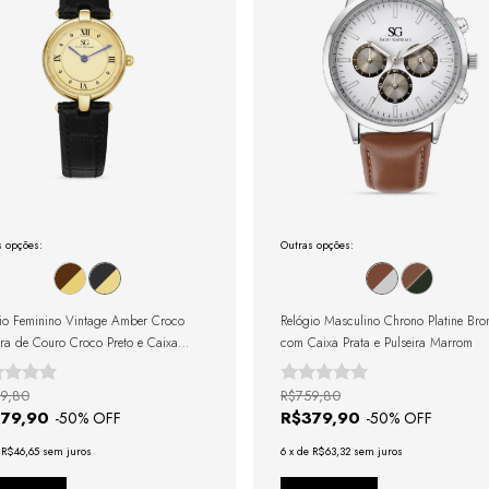
s opções:
Outras opções:
io Feminino Vintage Amber Croco
Relógio Masculino Chrono Platine Bro
ira de Couro Croco Preto e Caixa
com Caixa Prata e Pulseira Marrom
ada com Números Romanos
9,80
R$759,80
279,90
R$379,90
-
50
% OFF
-
50
% OFF
e
R$46,65
sem juros
6
x
de
R$63,32
sem juros