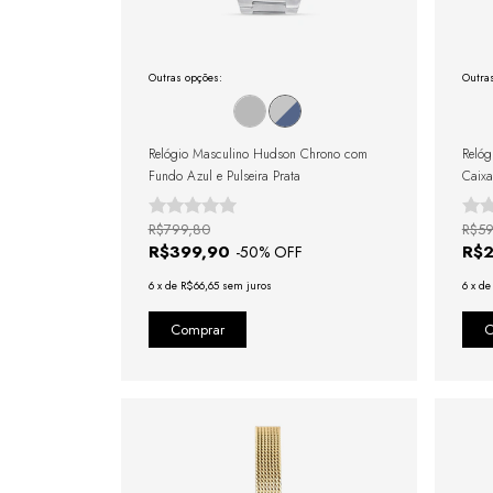
Outras opções:
Outra
Relógio Masculino Hudson Chrono com
Relóg
Fundo Azul e Pulseira Prata
Caixa
R$799,80
R$59
R$399,90
R$
-
50
% OFF
6
x
de
R$66,65
sem juros
6
x
d