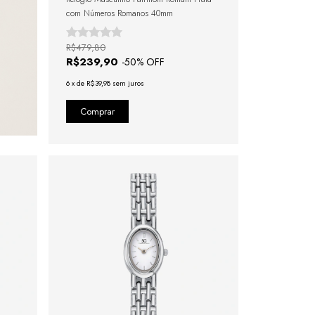
com Números Romanos 40mm
R$479,80
R$239,90
-
50
% OFF
6
x
de
R$39,98
sem juros