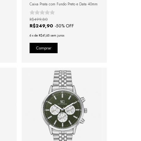
Caixa Prata com Fundo Preto e Data 40mm
R$499,80
R$249,90
-
50
% OFF
6
x
de
R$41,65
sem juros