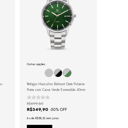
Outras opções:
nx
Relógio Masculino Belmont Date Pulseira
Prata com Caixa Verde Esmeralda 40mm
R$699,80
R$349,90
-
50
% OFF
6
x
de
R$58,32
sem juros