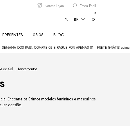
Nossas Lojas
Troca Fácil
0
BR
PRESENTES
08.08
BLOG
S PAIS: COMPRE 02 E PAGUE POR APENAS 01 • FRETE GRÁTIS acima de R$350
s de Sol
.
Lançamentos
s
ia. Encontre os últimos modelos femininos e masculinos
quer ocasião.