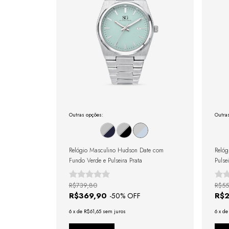
Outras opções:
Outra
Relógio Masculino Hudson Date com
Relóg
Fundo Verde e Pulseira Prata
Pulse
Dour
R$739,80
R$55
R$369,90
R$
-
50
% OFF
6
x
de
R$61,65
sem juros
6
x
d