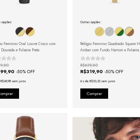
s opções:
Outras opções:
io Feminino Oval Louvre Croco com
Relógio Feminino Quadrado Square M
 Dourada e Pulseira Preta
Ambar com Fundo Marrom e Pulseira
Dourada
9,80
R$639,80
299,90
R$319,90
-
50
% OFF
-
50
% OFF
e
R$49,98
sem juros
6
x
de
R$53,32
sem juros