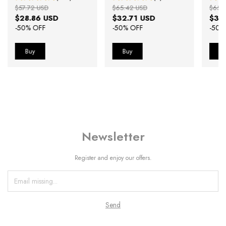
$57.72 USD
$65.42 USD
$65.
$28.86 USD
$32.71 USD
$32
-
50
% OFF
-
50
% OFF
-
50
%
Newsletter
Register and enjoy our offers.