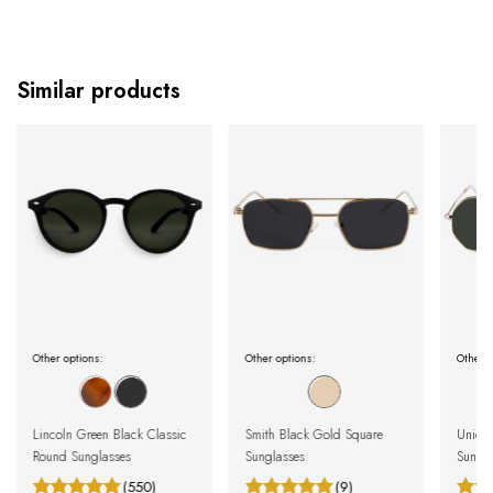
Similar products
Other options:
Other options:
Other o
Lincoln Green Black Classic
Smith Black Gold Square
Union 
Round Sunglasses
Sunglasses
Sungla
(550)
(9)