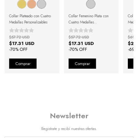
Collar Plateado con Cuatro
Collar Femenino Plata con
Collar
Medallas Personalizables
Cuatro Medallas
Medall
Personalizables
$57.72 USD
$57.72 USD
$69.
$17.31 USD
$17.31 USD
$21
-
70
% OFF
-
70
% OFF
-
69
%
Newsletter
Registrate y recibí nuestras ofertas.