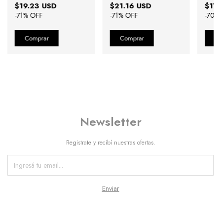
$19.23 USD
$21.16 USD
$17.
-
71
% OFF
-
71
% OFF
-
70
%
Newsletter
Registrate y recibí nuestras ofertas.