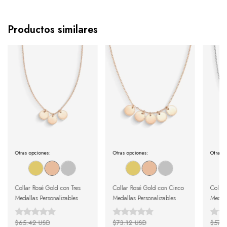
Productos similares
Otras opciones:
Otras opciones:
Otras o
Collar Rosé Gold con Tres
Collar Rosé Gold con Cinco
Collar
Medallas Personalizables
Medallas Personalizables
Medall
$65.42 USD
$73.12 USD
$57.7