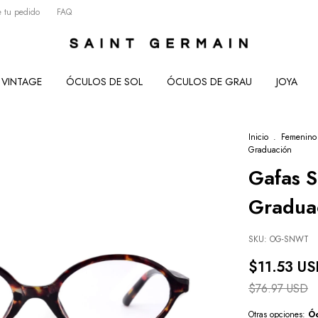
 tu pedido
FAQ
VINTAGE
ÓCULOS DE SOL
ÓCULOS DE GRAU
JOYA
Inicio
.
Femenino
Graduación
Gafas S
Gradua
SKU:
OG-SNWT
$11.53 U
$76.97 USD
Otras opciones:
Óc