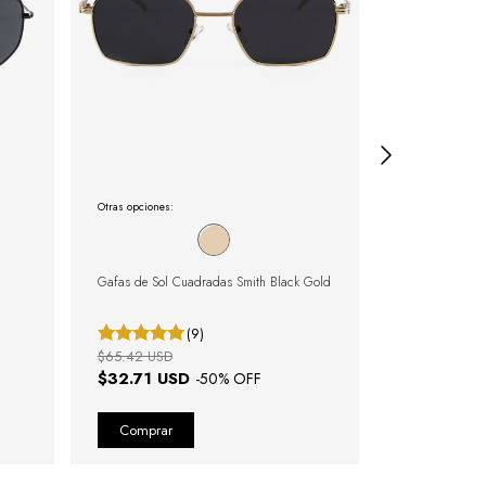
Otras opciones:
Otras opciones:
Gafas de Sol Cuadradas Smith Black Gold
Gafas de Sol Cl
Black
(9)
$65.42 USD
$57.72 USD
$32.71 USD
$28.86 U
-
50
% OFF