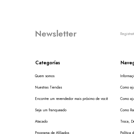
Newsletter
Registrat
Categorías
Naveg
Quem somos
Informaç
Nuestras Tiendas
Como aju
Encontre um revendedor mais próximo de você
Como aju
Seja um franqueado
Como Ras
Atacado
Troca, D
Programa de Afiliados
Política