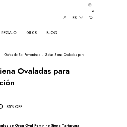
0
ES
REGALO
08.08
BLOG
.
Gafas de Sol Femeninas
.
Gafas Siena Ovaladas para
iena Ovaladas para
ción
SD
-
85
% OFF
ulos de Grau Oval Feminino Siena Tartaruga