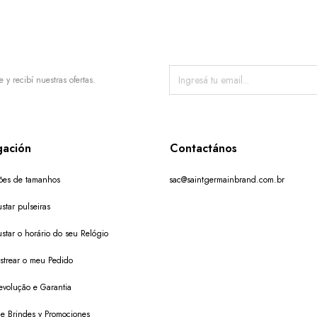
e y recibí nuestras ofertas.
ación
Contactános
ões de tamanhos
sac@saintgermainbrand.com.br
star pulseiras
star o horário do seu Relógio
trear o meu Pedido
evolução e Garantia
 de Brindes y Promociones