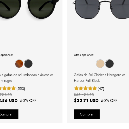
 opciones:
Otras opciones:
oln gafas de sol redondas clásicas en
Gafas de Sol Clásicas Hexagonales
e y negro
Harbor Full Black
(550)
(47)
.72 USD
$65.42 USD
8.86 USD
$32.71 USD
-
50
% OFF
-
50
% OFF