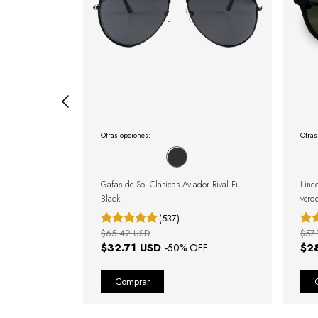
Otras opciones:
Otras
oho Green
Gafas de Sol Clásicas Aviador Rival Full
Linc
Black
verd
(537)
$65.42 USD
$57
$32.71 USD
$2
FF
-
50
% OFF