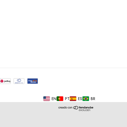
EN
PT
ES
BR