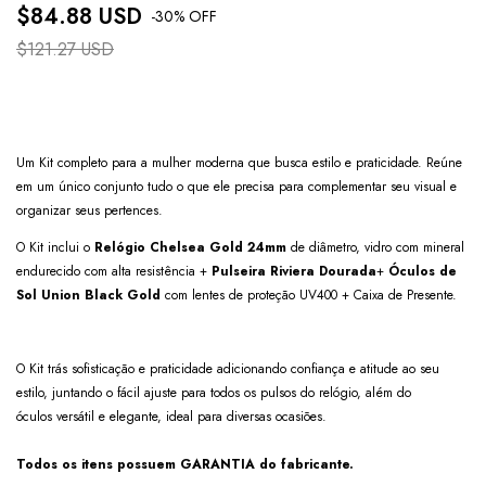
$84.88 USD
-
30
% OFF
$121.27 USD
Um Kit completo para a mulher moderna que busca estilo e praticidade. Reúne
em um único conjunto tudo o que ele precisa para complementar seu visual e
organizar seus pertences.
O Kit inclui o
Relógio Chelsea Gold 24mm
de diâmetro, vidro com mineral
endurecido com alta resistência +
Pulseira Riviera Dourada
+
Óculos de
Sol Union Black Gold
com lentes de proteção UV400 + Caixa de Presente.
O Kit trás sofisticação e praticidade adicionando confiança e atitude ao seu
estilo, juntando o fácil ajuste para todos os pulsos do relógio, além do
óculos versátil e elegante, ideal para diversas ocasiões.
Todos os itens possuem GARANTIA do fabricante.