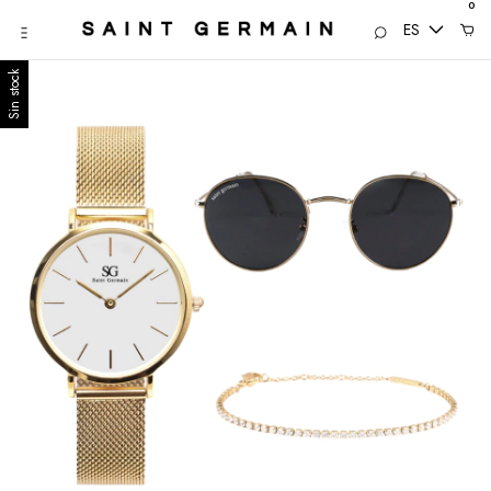
0
ES
Sin stock