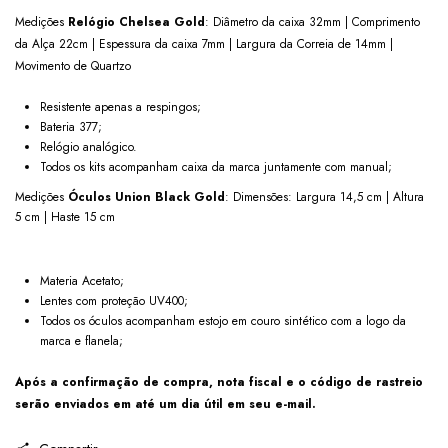
Medições
Relógio Chelsea Gold
: Diâmetro da caixa 32mm | Comprimento
da Alça 22cm | Espessura da caixa 7mm | Largura da Correia de 14mm |
Movimento de Quartzo
Resistente apenas a respingos;
Bateria 377;
Relógio analógico.
Todos os kits acompanham caixa da marca juntamente com manual;
Medições
Óculos Union Black Gold
: Dimensões: Largura 14,5 cm | Altura
5 cm | Haste 15 cm
Materia Acetato;
Lentes com proteção UV400;
Todos os óculos acompanham estojo em couro sintético com a logo da
marca e flanela;
Após a confirmação de compra, nota fiscal e o código de rastreio
serão enviados em até um dia útil em seu e-mail.