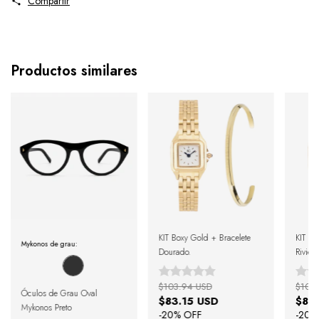
Compartir
Productos similares
KIT Boxy Gold + Bracelete
KIT Bo
Mykonos de grau:
Dourado.
Rivier
$103.94 USD
$105
Óculos de Grau Oval
$83.15 USD
$84
Mykonos Preto
-
20
% OFF
-
20
%