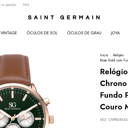
 tu pedido
FAQ
VINTAGE
ÓCULOS DE SOL
ÓCULOS DE GRAU
JOYA
Inicio
.
Relojes
.
Rose Gold com Fun
Relógi
Chrono 
Fundo P
Couro 
SKU:
CNPBGRS42