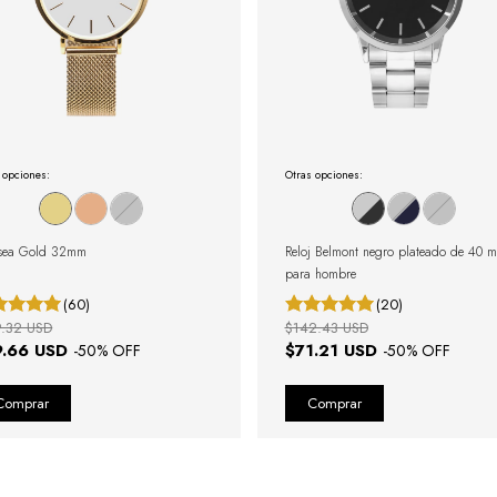
 opciones:
Otras opciones:
sea Gold 32mm
Reloj Belmont negro plateado de 40 
para hombre
(60)
(20)
9.32 USD
$142.43 USD
9.66 USD
$71.21 USD
-
50
% OFF
-
50
% OFF