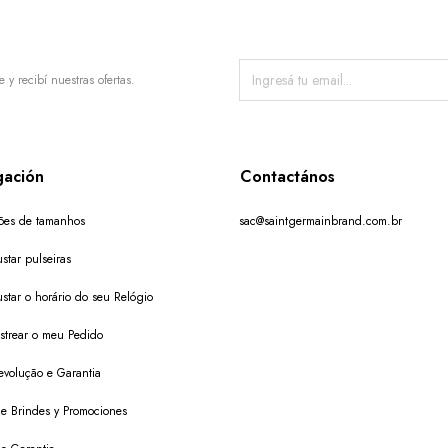
e y recibí nuestras ofertas.
ación
Contactános
ões de tamanhos
sac@saintgermainbrand.com.br
star pulseiras
star o horário do seu Relógio
trear o meu Pedido
evolução e Garantia
 de Brindes y Promociones