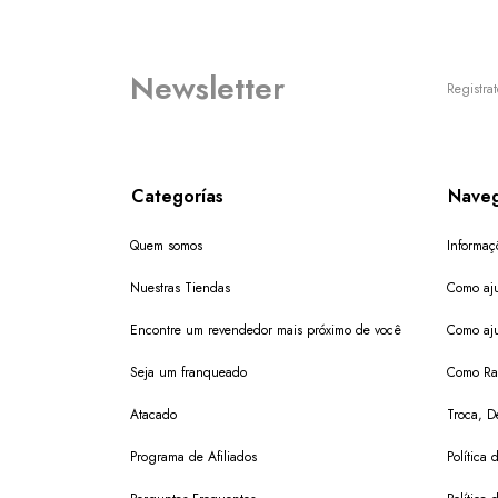
Newsletter
Registrat
Categorías
Naveg
Quem somos
Informaç
Nuestras Tiendas
Como aju
Encontre um revendedor mais próximo de você
Como aju
Seja um franqueado
Como Ras
Atacado
Troca, D
Programa de Afiliados
Política