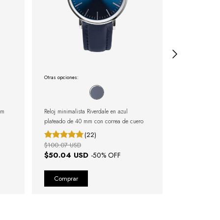
Otras opciones:
Otras opciones:
mm
Reloj minimalista Riverdale en azul
Reloj Minimali
plateado de 40 mm con correa de cuero
Murray Full B
(22)
$100.07 USD
$100.07 USD
$50.04 USD
$25.01 U
-
50
% OFF