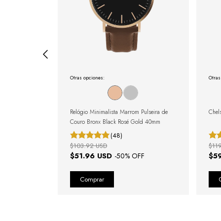
Otras opciones:
Otras
orrea de Cuero
Relógio Minimalista Marrom Pulseira de
Chel
Couro Bronx Black Rosé Gold 40mm
(48)
$103.92 USD
$11
$51.96 USD
$5
FF
-
50
% OFF