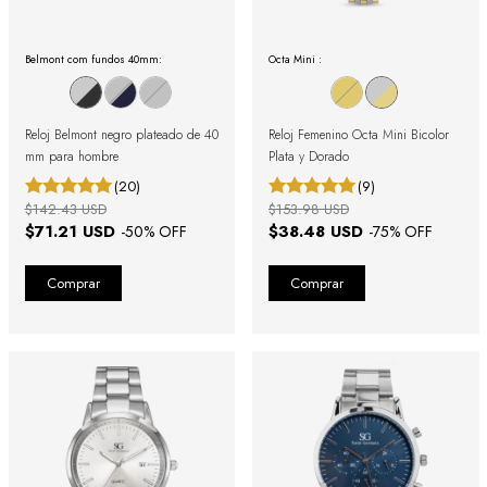
Belmont com fundos 40mm:
Octa Mini :
Reloj Belmont negro plateado de 40
Reloj Femenino Octa Mini Bicolor
mm para hombre
Plata y Dorado
(20)
(9)
$142.43 USD
$153.98 USD
$71.21 USD
$38.48 USD
-
50
% OFF
-
75
% OFF