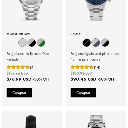
Belmont Date metal:
Chrono :
Reloj Masculino Belmont Date
Reloj cronógrafo azul plateado de
Plateado
42 mm para hombre
(4)
(14)
$153.98 USD
$180.93 USD
$76.99 USD
$90.46 USD
-
50
% OFF
-
50
% OFF