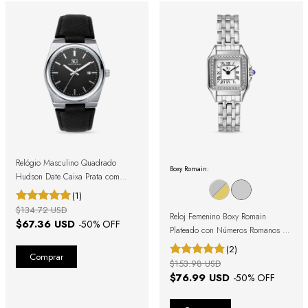
Relógio Masculino Quadrado
Boxy Romain:
Hudson Date Caixa Prata com
Pulseira Preta
(1)
$134.72 USD
Reloj Femenino Boxy Romain
$67.36 USD
-
50
% OFF
Plateado con Números Romanos y
Cristales Engastados
(2)
$153.98 USD
$76.99 USD
-
50
% OFF