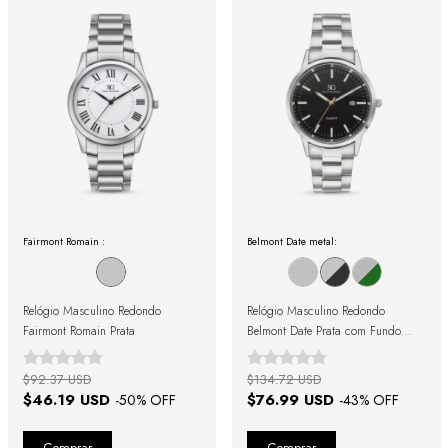
Fairmont Romain :
Belmont Date metal:
Relógio Masculino Redondo
Relógio Masculino Redondo
Fairmont Romain Prata
Belmont Date Prata com Fundo
Preto
$92.37 USD
$134.72 USD
$46.19 USD
$76.99 USD
-
50
% OFF
-
43
% OFF