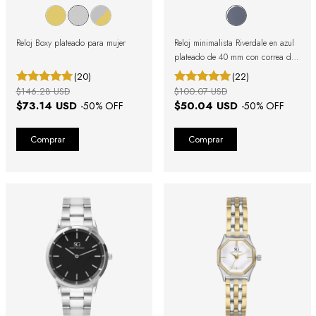
Reloj Boxy plateado para mujer
Reloj minimalista Riverdale en azul
plateado de 40 mm con correa de
cuero
(20)
(22)
$146.28 USD
$100.07 USD
$73.14 USD
$50.04 USD
-
50
% OFF
-
50
% OFF