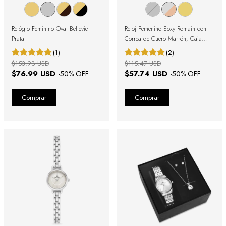
Relógio Feminino Oval Bellevie
Reloj Femenino Boxy Romain con
Prata
Correa de Cuero Marrón, Caja
Bicolor y Números Romanos
(1)
(2)
$153.98 USD
$115.47 USD
$76.99 USD
$57.74 USD
-
50
% OFF
-
50
% OFF