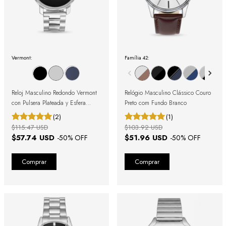
Vermont:
Família 42:
Reloj Masculino Redondo Vermont
Relógio Masculino Clássico Couro
con Pulsera Plateada y Esfera
Preto com Fundo Branco
Negra
(2)
(1)
$115.47 USD
$103.92 USD
$57.74 USD
$51.96 USD
-
50
% OFF
-
50
% OFF