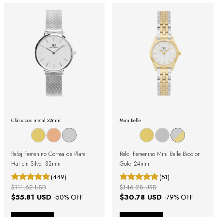
Clássicos metal 32mm:
Mini Belle :
Reloj Femenino Correa de Plata
Reloj Femenino Mini Belle Bicolor
Harlem Silver 32mm
Gold 24mm
(449)
(51)
$111.62 USD
$146.28 USD
$55.81 USD
$30.78 USD
-
50
% OFF
-
79
% OFF