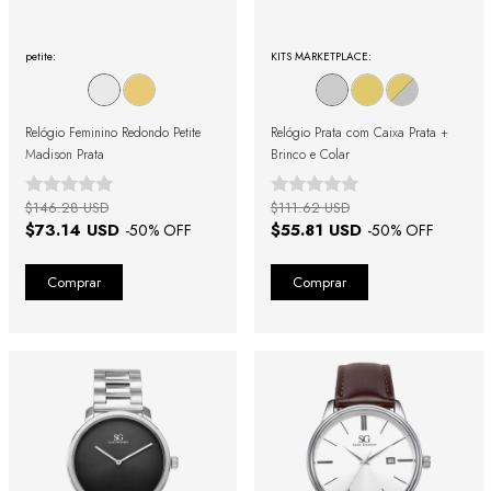
petite:
KITS MARKETPLACE:
Relógio Feminino Redondo Petite
Relógio Prata com Caixa Prata +
Madison Prata
Brinco e Colar
$146.28 USD
$111.62 USD
$73.14 USD
$55.81 USD
-
50
% OFF
-
50
% OFF