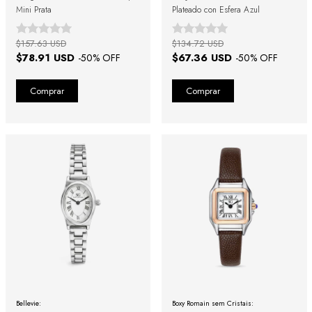
Mini Prata
Plateado con Esfera Azul
$157.63 USD
$134.72 USD
$78.91 USD
$67.36 USD
-
50
% OFF
-
50
% OFF
Bellevie:
Boxy Romain sem Cristais: