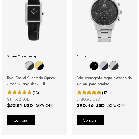
Square Croco Murray:
Chrono :
Reloj Casual Cuadrado Square
Reloj cronógrafo negro plateado de
Croco Murray Black Hill
42 mm para hombre
(13)
(17)
$111.62 USD
$180.93 USD
$55.81 USD
$90.46 USD
-
50
% OFF
-
50
% OFF