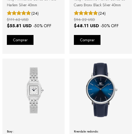
Harlem Silver 40mm
Cuero Bronx Black Silver 40mm
(24)
(24)
$111.62 USD
$96.22 USD
$55.81 USD
$48.11 USD
-
50
% OFF
-
50
% OFF
Boxy :
Riverdale redondo: