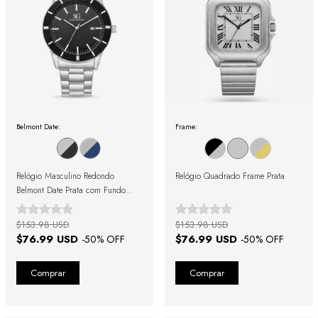
Belmont Date:
Frame:
Relógio Masculino Redondo
Relógio Quadrado Frame Prata
Belmont Date Prata com Fundo
Preto
$153.98 USD
$153.98 USD
$76.99 USD
$76.99 USD
-
50
% OFF
-
50
% OFF