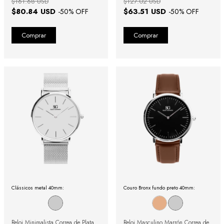
$161.68 USD
$127.02 USD
$80.84 USD
$63.51 USD
-
50
% OFF
-
50
% OFF
Clássicos metal 40mm:
Couro Bronx fundo preto 40mm:
Reloj Minimalista Correa de Plata
Reloj Masculino Marrón Correa de