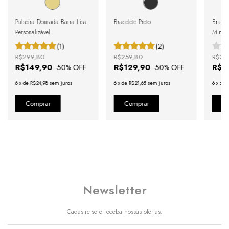
Pulseira Dourada Barra Lisa
Bracelete Preto
Bracel
Personalizável
Minima
(1)
(2)
R$299,80
R$259,80
R$25
R$149,90
R$129,90
R$1
-
50
% OFF
-
50
% OFF
6
x
de
R$24,98
sem juros
6
x
de
R$21,65
sem juros
6
x
de
Newsletter
Cadastre-se e receba nossas ofertas.