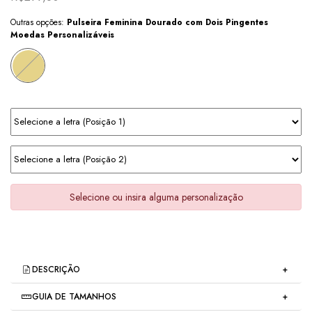
Outras opções:
Pulseira Feminina Dourado com Dois Pingentes
Moedas Personalizáveis
Selecione ou insira alguma personalização
DESCRIÇÃO
GUIA DE TAMANHOS
Pulseira Feminina Dourada com Pingente Moeda