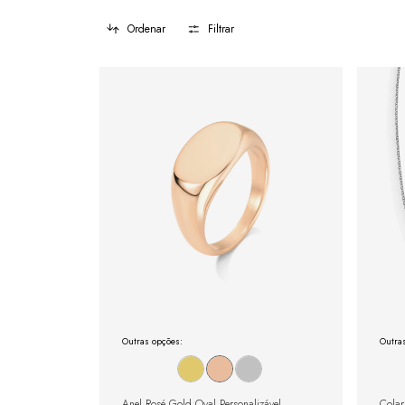
Ordenar
Filtrar
Outras opções:
Outra
Anel Rosé Gold Oval Personalizável
Colar