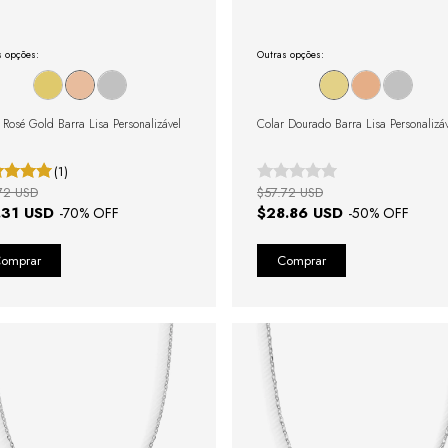
s opções:
Outras opções:
 Rosé Gold Barra Lisa Personalizável
Colar Dourado Barra Lisa Personalizáv
(1)
72 USD
$57.72 USD
.31 USD
$28.86 USD
-
70
% OFF
-
50
% OFF