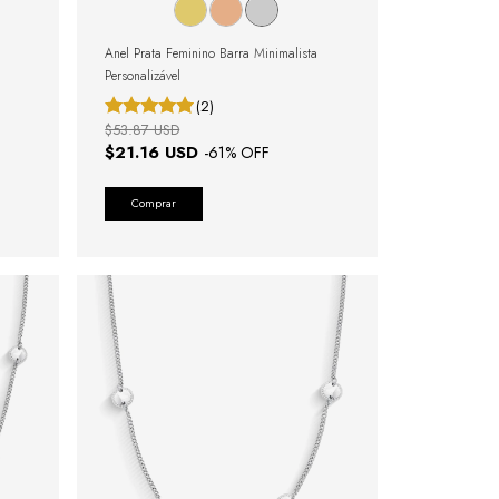
Anel Prata Feminino Barra Minimalista
Personalizável
(2)
$53.87 USD
$21.16 USD
-
61
% OFF
Comprar