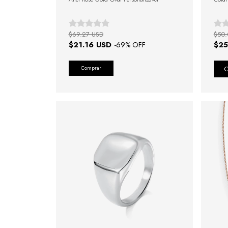
$69.27 USD
$50.
$21.16 USD
$25
-
69
% OFF
Comprar