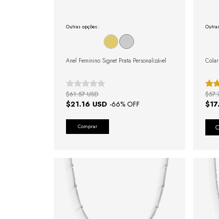
Outras opções:
Outra
Anel Feminino Signet Prata Personalizável
Colar
$61.57 USD
$57.
$21.16 USD
$17
-
66
% OFF
Comprar