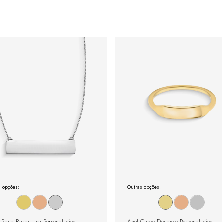
s opções:
Outras opções:
 Prata Barra Lisa Personalizável
Anel Curvo Dourado Personalizável