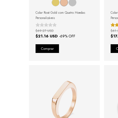
Colar Rosé Gold com Quatro Moedas
Colar
Personalizáveis
Perso
$69.27 USD
$61.
$21.16 USD
$17
-
69
% OFF