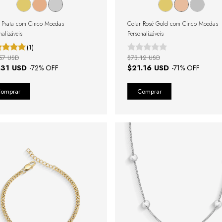
 Prata com Cinco Moedas
Colar Rosé Gold com Cinco Moedas
nalizáveis
Personalizáveis
(1)
57 USD
$73.12 USD
.31 USD
$21.16 USD
-
72
% OFF
-
71
% OFF