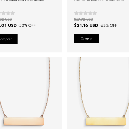
02 USD
$57.72 USD
.01 USD
$21.16 USD
-
50
% OFF
-
63
% OFF
Comprar