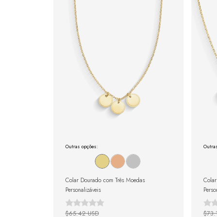
Outras opções:
Outra
Colar Dourado com Três Moedas
Cola
Personalizáveis
Perso
$65.42 USD
$73.