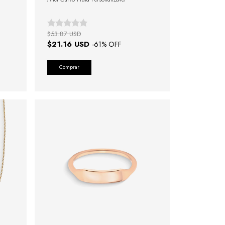
$53.87 USD
$21.16 USD
-
61
% OFF
Comprar