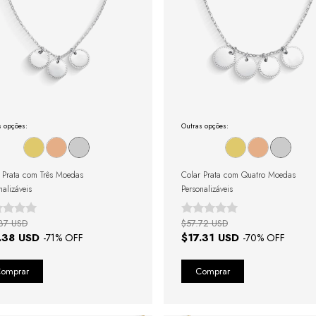
s opções:
Outras opções:
 Prata com Três Moedas
Colar Prata com Quatro Moedas
nalizáveis
Personalizáveis
87 USD
$57.72 USD
.38 USD
$17.31 USD
-
71
% OFF
-
70
% OFF