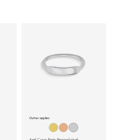
Outras opções:
Anel Curvo Prata Personalizável