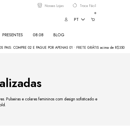
Nossas Lojas
Troca Fácil
0
PT
PRESENTES
08.08
BLOG
OMPRE 02 E PAGUE POR APENAS 01 • FRETE GRÁTIS acima de R$350
COMEÇO
alizadas
as. Pulseiras e colares femininos com design sofisticado e
old.