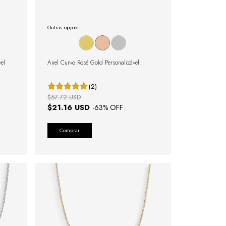
Outras opções:
el
Anel Curvo Rosé Gold Personalizável
(2)
$57.72 USD
$21.16 USD
-
63
% OFF
Comprar