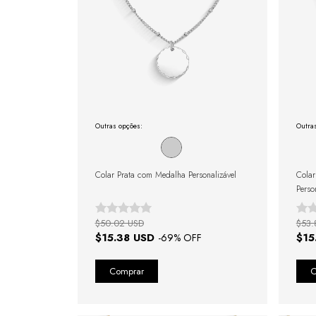
Outras opções:
Outra
Colar Prata com Medalha Personalizável
Colar
Perso
$50.02 USD
$53.
$15.38 USD
$15
-
69
% OFF