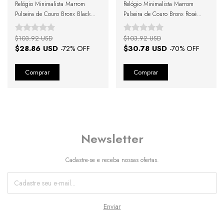
Relógio Minimalista Marrom
Relógio Minimalista Marrom
Pulseira de Couro Bronx Black
Pulseira de Couro Bronx Rosé
Rosé Gold 40mm
Gold 40mm
$103.92 USD
$103.92 USD
$28.86 USD
$30.78 USD
-
72
% OFF
-
70
% OFF
Newsletter
Cadastre-se e receba nossas ofertas.