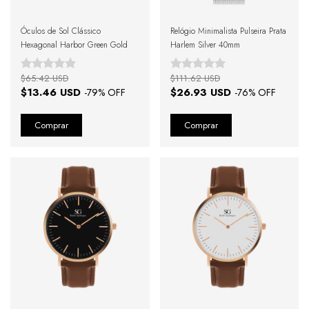
Óculos de Sol Clássico
Relógio Minimalista Pulseira Prata
Hexagonal Harbor Green Gold
Harlem Silver 40mm
$65.42 USD
$111.62 USD
$13.46 USD
$26.93 USD
-
79
% OFF
-
76
% OFF