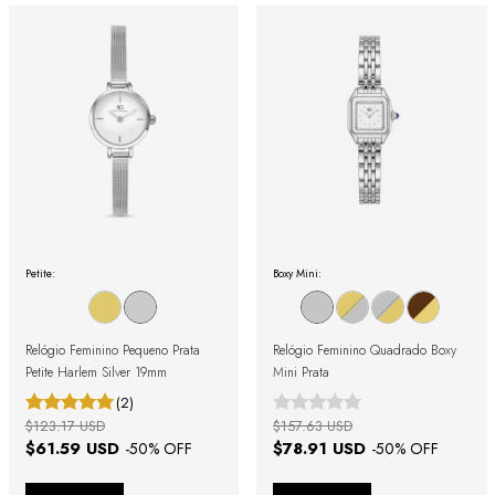
Petite:
Boxy Mini:
Relógio Feminino Pequeno Prata
Relógio Feminino Quadrado Boxy
Petite Harlem Silver 19mm
Mini Prata
(2)
$123.17 USD
$157.63 USD
$61.59 USD
$78.91 USD
-
50
% OFF
-
50
% OFF