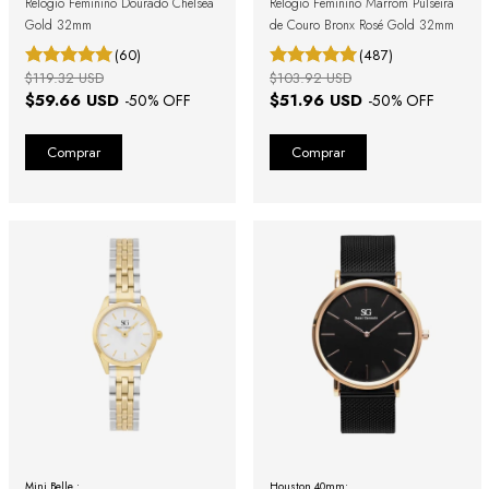
Relógio Feminino Dourado Chelsea
Relógio Feminino Marrom Pulseira
Gold 32mm
de Couro Bronx Rosé Gold 32mm
(60)
(487)
$119.32 USD
$103.92 USD
$59.66 USD
$51.96 USD
-
50
% OFF
-
50
% OFF
Mini Belle :
Houston 40mm: