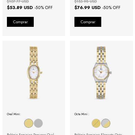
$107.77 USD
$153.98 USD
$53.89 USD
$76.99 USD
-
50
% OFF
-
50
% OFF
Oval Mini:
Octa Mini :
Relógio Feminino Pequeno Oval
Relógio Feminino Elegante Octa