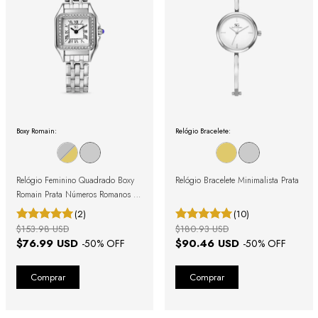
Boxy Romain:
Relógio Bracelete:
Relógio Feminino Quadrado Boxy
Relógio Bracelete Minimalista Prata
Romain Prata Números Romanos e
Cristais Cravejados
(2)
(10)
$153.98 USD
$180.93 USD
$76.99 USD
$90.46 USD
-
50
% OFF
-
50
% OFF