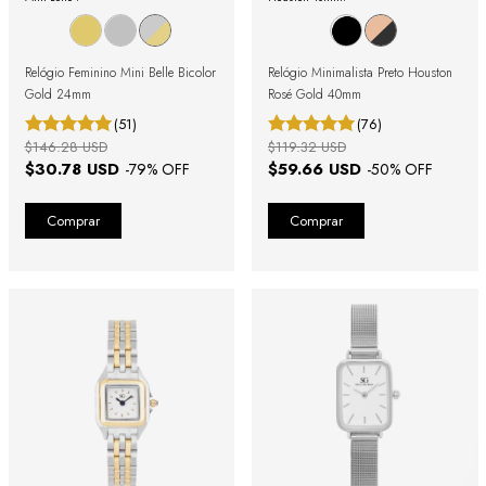
Relógio Feminino Mini Belle Bicolor
Relógio Minimalista Preto Houston
Gold 24mm
Rosé Gold 40mm
(51)
(76)
$146.28 USD
$119.32 USD
$30.78 USD
$59.66 USD
-
79
% OFF
-
50
% OFF