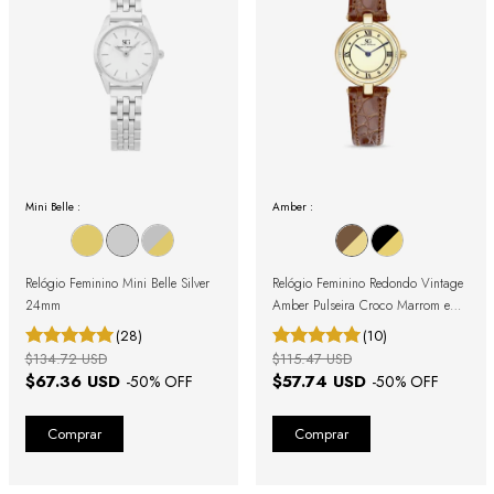
Mini Belle :
Amber :
Relógio Feminino Mini Belle Silver
Relógio Feminino Redondo Vintage
24mm
Amber Pulseira Croco Marrom e
Caixa Dourada com Números
(28)
(10)
Romanos
$134.72 USD
$115.47 USD
$67.36 USD
$57.74 USD
-
50
% OFF
-
50
% OFF