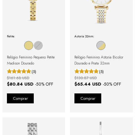
Petite:
Astoria 32mm:
Relógio Feminino Pequeno Petite
Relógio Feminino Astoria Bicolor
Madison Dourado
Dourado e Prata 32mm
(5)
(5)
$161.68 USD
$130.87 USD
$80.84 USD
$65.44 USD
-
50
% OFF
-
50
% OFF