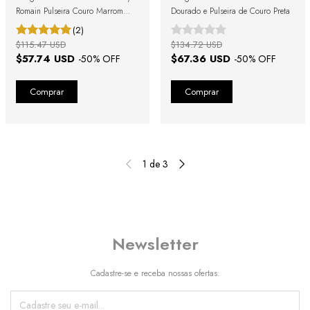
Romain Pulseira Couro Marrom
Dourado e Pulseira de Couro Preta
com Caixa Bicolor e Números
(2)
Romanos
$115.47 USD
$134.72 USD
$57.74 USD
$67.36 USD
-
50
% OFF
-
50
% OFF
1
de
3
Newsletter
Cadastre-se e receba nossas ofertas.