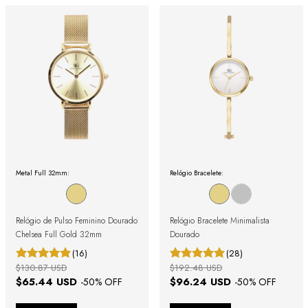
Metal Full 32mm:
Relógio Bracelete:
Relógio de Pulso Feminino Dourado
Relógio Bracelete Minimalista
Chelsea Full Gold 32mm
Dourado
(16)
(28)
$130.87 USD
$192.48 USD
$65.44 USD
$96.24 USD
-
50
% OFF
-
50
% OFF