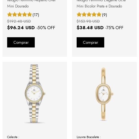
Mini Dourado
Mini Bicolor Prata e Dourado
(17)
(9)
$192.48 USD
$153.98 USD
$96.24 USD
$38.48 USD
-
50
% OFF
-
75
% OFF
Celeste :
Louvre Bracelete :