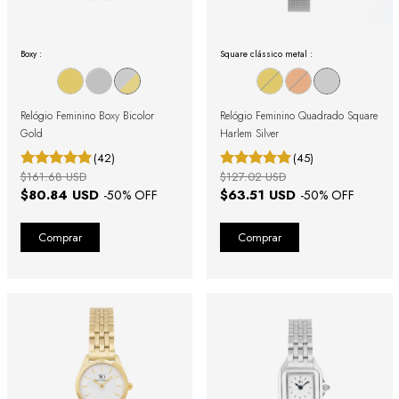
Boxy :
Square clássico metal :
Relógio Feminino Boxy Bicolor
Relógio Feminino Quadrado Square
Gold
Harlem Silver
(42)
(45)
$161.68 USD
$127.02 USD
$80.84 USD
$63.51 USD
-
50
% OFF
-
50
% OFF