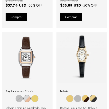
$115.47 USD
$107.77 USD
$57.74 USD
$53.89 USD
-
50
% OFF
-
50
% OFF
Boxy Romain sem Cristais:
Bellevie:
Relógio Feminino Quadrado Boxy
Relógio Feminino Oval Bellevie