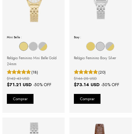
Mini Belle :
Boxy :
Relógio Feminino Mini Belle Gold
Relógio Feminino Boxy Silver
24mm
(18)
(20)
$142.43 USD
$146.28 USD
$71.21 USD
$73.14 USD
-
50
% OFF
-
50
% OFF