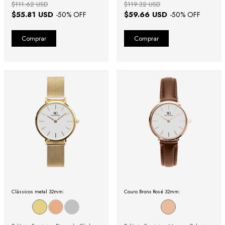
$111.62 USD
$119.32 USD
$55.81 USD
$59.66 USD
-
50
% OFF
-
50
% OFF
Clássicos metal 32mm:
Couro Bronx Rosé 32mm: