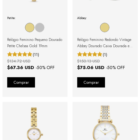
Petite:
Abbey:
Relógio Feminino Pequeno Dourado
Relógio Feminino Redondo Vintage
Petite Chelsea Gold 19mm
Abbey Dourado Caixa Dourada e
Bisel Removível
(11)
(1)
$134.72 USD
$150.13 USD
$67.36 USD
$75.06 USD
-
50
% OFF
-
50
% OFF