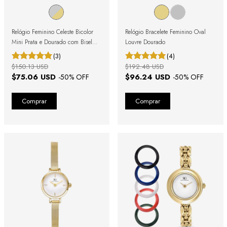
Relógio Feminino Celeste Bicolor
Relógio Bracelete Feminino Oval
Mini Prata e Dourado com Bisel
Louvre Dourado
Canelado
(3)
(4)
$150.13 USD
$192.48 USD
$75.06 USD
$96.24 USD
-
50
% OFF
-
50
% OFF