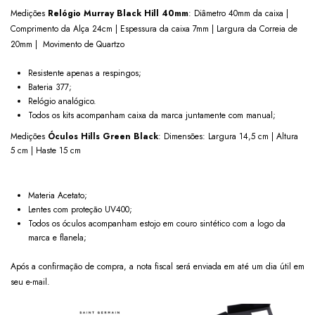
Medições
Relógio
Murray Black Hill 40mm
: Diâmetro 40mm da caixa |
Comprimento da Alça 24cm | Espessura da caixa 7mm | Largura da Correia de
20mm | Movimento de Quartzo
Resistente apenas a respingos;
Bateria 377;
Relógio analógico.
Todos os kits acompanham caixa da marca juntamente com manual;
Medições
Óculos
Hills Green Black
: Dimensões: Largura 14,5 cm | Altura
5 cm | Haste 15 cm
Materia Acetato;
Lentes com proteção UV400;
Todos os óculos acompanham estojo em couro sintético com a logo da
marca e flanela;
Após a confirmação de compra, a nota fiscal será enviada em até um dia útil em
seu e-mail.