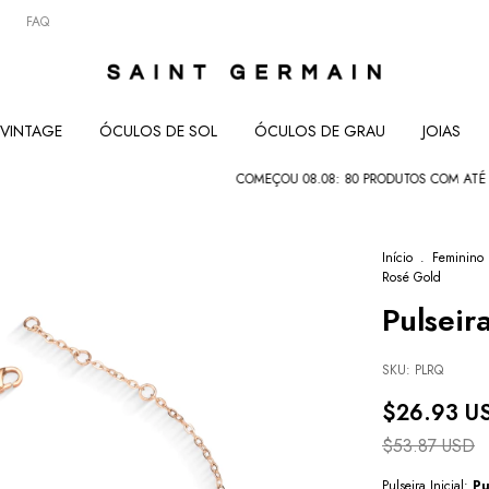
FAQ
VINTAGE
ÓCULOS DE SOL
ÓCULOS DE GRAU
JOIAS
COMEÇOU 08.08: 80 PRODUTOS COM ATÉ 80% • 
Início
.
Feminino
Rosé Gold
Pulseir
SKU:
PLRQ
$26.93 U
$53.87 USD
Pulseira Inicial:
Pu