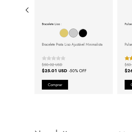
Bracelete Liso :
Pulse
osé Gold
Bracelete Prata Liso Ajustável Minimalista
Puls
$50.02 USD
$53
$25.01 USD
$2
FF
-
50
% OFF