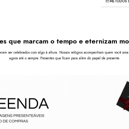
uma joia com
MÉTODOS 
Meios de 
minimalista
central
que 
ou um momen
Confeccion
gold
, essa p
es que marcam o tempo e eternizam m
oxidação e d
proporciona 
cem ser celebrados com algo à altura. Nossos relógios acompanham quem você ama 
tornando-a pe
agora até o sempre. Presentes que ficam para além do papel de presente.
ocasiões esp
Use-a sozinh
componha com
expressivo.
Diferenciai
Perso
que te
Desig
usado 
Versá