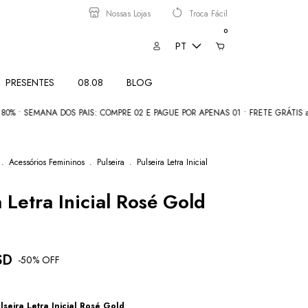
Nossas Lojas
Troca Fácil
0
PT
PRESENTES
08.08
BLOG
SEMANA DOS PAIS: COMPRE 02 E PAGUE POR APENAS 01 • FRETE GRÁTIS acima 
.
Acessórios Femininos
.
Pulseira
.
Pulseira Letra Inicial
a Letra Inicial Rosé Gold
SD
-
50
% OFF
lseira Letra Inicial Rosé Gold