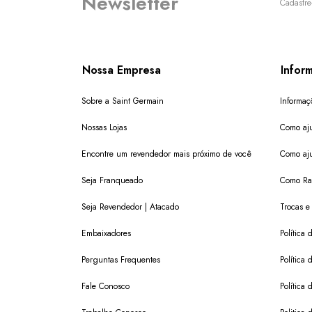
Newsletter
Cadastre
Nossa Empresa
Infor
Sobre a Saint Germain
Informaç
Nossas Lojas
Como aju
Encontre um revendedor mais próximo de você
Como aju
Seja Franqueado
Como Ras
Seja Revendedor | Atacado
Trocas e
Embaixadores
Política
Perguntas Frequentes
Política 
Fale Conosco
Política