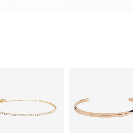
qualqu
Prese
surpre
Após a conf
enviada em 