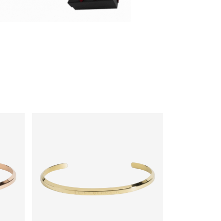
er estilo e ocasião.
– Uma opção elegante para
nte perfeito
ender alguém especial.
irmação de compra, a nota fiscal será
até um dia útil em seu e-mail.