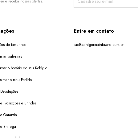
-se e receba nossas ofertas.
mações
Entre em contato
ões de tamanhos
sac@saintgermainbrand.com.br
star pulseiras
star o horário do seu Relógio
trear o meu Pedido
 Devoluções
 de Promoções e Brindes
de Garantia
 de Entrega