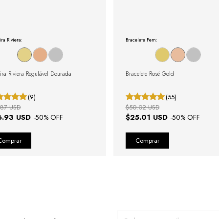
ira Riviera:
Bracelete Fem:
eira Riviera Regulável Dourada
Bracelete Rosé Gold
(9)
(55)
.87 USD
$50.02 USD
6.93 USD
$25.01 USD
-
50
% OFF
-
50
% OFF