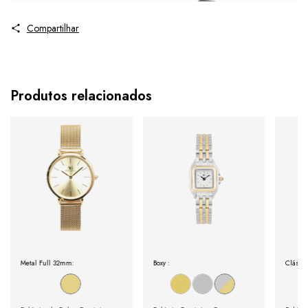
Compartilhar
Produtos relacionados
Metal Full 32mm:
Boxy :
Clássi