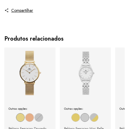
Compartilhar
Produtos relacionados
Outras opções:
Outras opções:
Outras
Relógio Feminino Dourado
Relógio Feminino Mini Belle
Relógi