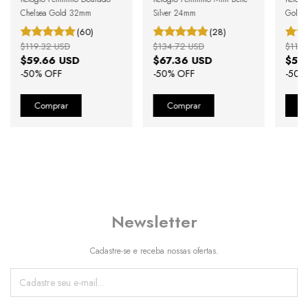
Chelsea Gold 32mm
Silver 24mm
Gold
(60)
(28)
$119.32 USD
$134.72 USD
$119.
$59.66 USD
$67.36 USD
$59
-
50
% OFF
-
50
% OFF
-
50
%
Newsletter
Cadastre-se e receba nossas ofertas.