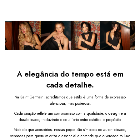
Movimento:
 Quartzo
Seu design retangular valoriza o pulso com discrição
e estilo, sendo ideal para eventos formais ou
Relógio analógico
combinações casuais.
Uma peça essencial para um visual
sofisticado e atemporal.
Diferenciais do produto:
Design retangular
moderno com acabamento
elegante
Pulseira em couro preto que
garante conforto
Mostrador preto sofisticado e minimalista
Estilo versátil
para diferentes ocasiões
Bateria 377 já instalada
A elegância do tempo está em
Por que comprar este Relógio Octavia Couro Preto
cada detalhe.
com Fundo Preto 23mm?
É a escolha certa para quem valoriza elegância discreta com
Na Saint Germain, acreditamos que estilo é uma forma de expressão
um toque contemporâneo. Uma peça coringa que transmite
silenciosa, mas poderosa.
sofisticação e combina com qualquer estilo.
Cada criação reflete um compromisso com a qualidade, o design e a
Garanta já o seu Relógio Feminino Retangular Octavia
durabilidade, traduzindo o equilíbrio entre estética e propósito.
Couro Preto com Fundo Preto 23mm e complete seu
look com classe.
Após a confirmação de compra, a
Mais do que acessórios, nossas peças são símbolos de autenticidade,
nota fiscal será enviada em até um dia útil para o seu
e-mail.
pensadas para quem valoriza o essencial e entende que o verdadeiro luxo