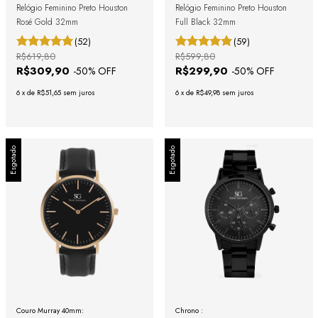
Relógio Feminino Preto Houston
Relógio Feminino Preto Houston
Rosé Gold 32mm
Full Black 32mm
(52)
(59)
R$619,80
R$599,80
R$309,90
R$299,90
-
50
% OFF
-
50
% OFF
6
x
de
R$51,65
sem juros
6
x
de
R$49,98
sem juros
Esgotado
Esgotado
Couro Murray 40mm:
Chrono :