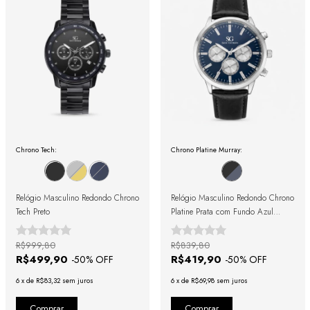
Chrono Tech:
Chrono Platine Murray:
Relógio Masculino Redondo Chrono
Relógio Masculino Redondo Chrono
Tech Preto
Platine Prata com Fundo Azul
42mm
R$999,80
R$839,80
R$499,90
R$419,90
-
50
% OFF
-
50
% OFF
6
x
de
R$83,32
sem juros
6
x
de
R$69,98
sem juros