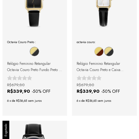
Octavia Couro Preto :
octavia couro:
Relógio Feminino Retangular
Relógio Feminino Retangular
Octavia Couro Preto Fundo Preto e
Octavia Couro Preto e Caixa
Caixa Dourada 23mm
Dourada 19mm
R$679,80
R$679,80
R$339,90
R$339,90
-
50
% OFF
-
50
% OFF
6
x
de
R$56,65
sem juros
6
x
de
R$56,65
sem juros
Esgotado