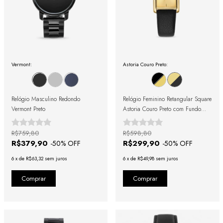
Vermont:
Astoria Couro Preto:
Relógio Masculino Redondo
Relógio Feminino Retangular Square
Vermont Preto
Astoria Couro Preto com Fundo
Dourado
R$759,80
R$598,80
R$379,90
R$299,90
-
50
% OFF
-
50
% OFF
6
x
de
R$63,32
sem juros
6
x
de
R$49,98
sem juros