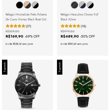
Relógio Minimalista Preto Pulseira
Relógio Masculino Chrono Full
De Couro Murray Black Rosé Gold
Black 42mm
40mm
(37)
(18)
R$539,80
R$979,80
R$169,90
R$489,90
-
69
% OFF
-
50
% OFF
6
x
de
R$28,32
sem juros
6
x
de
R$81,65
sem juros
Esgotado
Esgotado