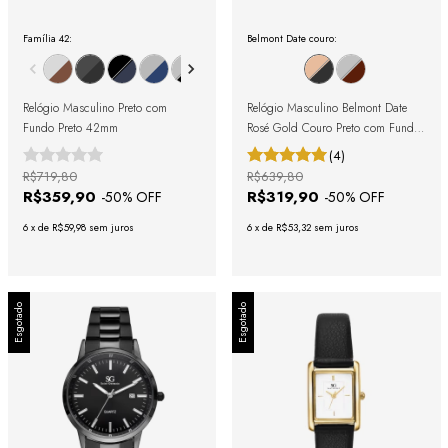
Família 42:
Belmont Date couro:
Relógio Masculino Preto com
Relógio Masculino Belmont Date
Fundo Preto 42mm
Rosé Gold Couro Preto com Fundo
Verde Esmeralda
(4)
R$719,80
R$639,80
R$359,90
R$319,90
-
50
% OFF
-
50
% OFF
6
x
de
R$59,98
sem juros
6
x
de
R$53,32
sem juros
Esgotado
Esgotado