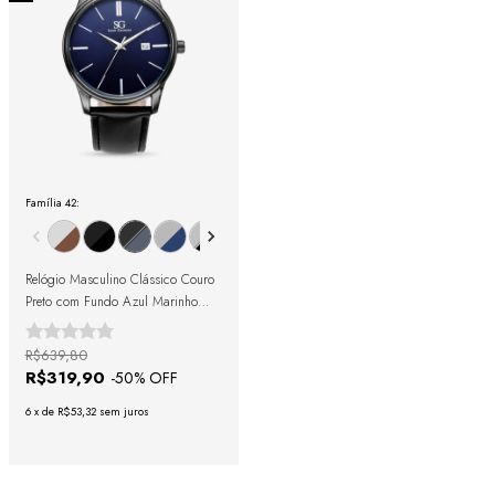
Família 42:
Relógio Masculino Clássico Couro
Preto com Fundo Azul Marinho
42mm
R$639,80
R$319,90
-
50
% OFF
6
x
de
R$53,32
sem juros