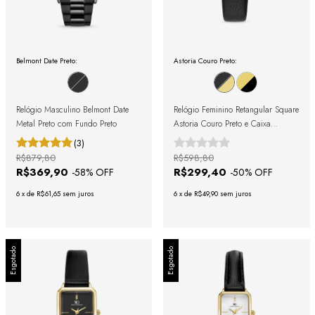
Belmont Date Preto:
Astoria Couro Preto:
Relógio Masculino Belmont Date
Relógio Feminino Retangular Square
Metal Preto com Fundo Preto
Astoria Couro Preto e Caixa
Dourada
(3)
R$879,80
R$598,80
R$369,90
R$299,40
-
58
% OFF
-
50
% OFF
6
x
de
R$61,65
sem juros
6
x
de
R$49,90
sem juros
Esgotado
Esgotado