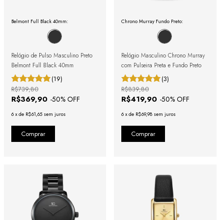
Belmont Full Black 40mm:
Chrono Murray Fundo Preto:
Relógio de Pulso Masculino Preto
Relógio Masculino Chrono Murray
Belmont Full Black 40mm
com Pulseira Preta e Fundo Preto
(19)
(3)
R$739,80
R$839,80
R$369,90
R$419,90
-
50
% OFF
-
50
% OFF
6
x
de
R$61,65
sem juros
6
x
de
R$69,98
sem juros