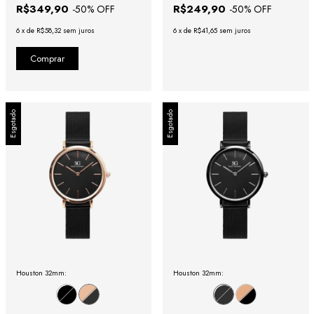
R$349,90
R$249,90
-
50
% OFF
-
50
% OFF
6
x
de
R$58,32
sem juros
6
x
de
R$41,65
sem juros
Esgotado
Esgotado
Houston 32mm:
Houston 32mm: