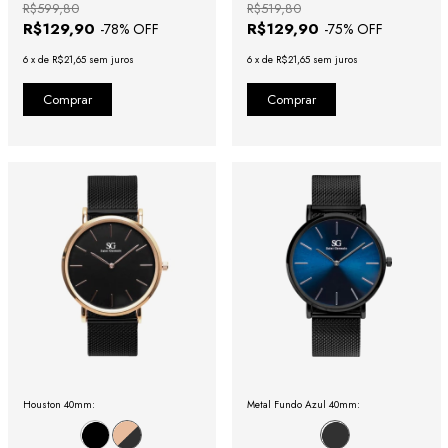
R$599,80
R$519,80
R$129,90
R$129,90
-
78
% OFF
-
75
% OFF
6
x
de
R$21,65
sem juros
6
x
de
R$21,65
sem juros
Houston 40mm:
Metal Fundo Azul 40mm: