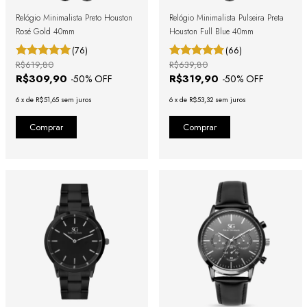
Relógio Minimalista Preto Houston
Relógio Minimalista Pulseira Preta
Rosé Gold 40mm
Houston Full Blue 40mm
(76)
(66)
R$619,80
R$639,80
R$309,90
R$319,90
-
50
% OFF
-
50
% OFF
6
x
de
R$51,65
sem juros
6
x
de
R$53,32
sem juros