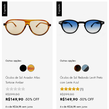
Esgotado
Esgotado
Outras opções:
Outras opções:
Óculos de Sol Aviador Atlas
Óculos de Sol Redondo Levitt Preto
Tortoise Ambar
com Lente Azul
(1)
R$299,80
R$299,80
R$149,90
R$149,90
-
50
% OFF
-
50
% OFF
6
x
de
R$24,98
sem juros
6
x
de
R$24,98
sem juros