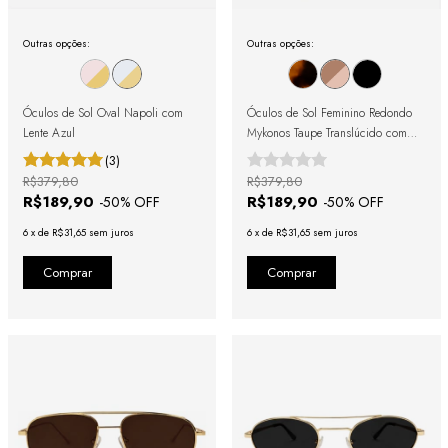
Outras opções:
Outras opções:
Óculos de Sol Oval Napoli com
Óculos de Sol Feminino Redondo
Lente Azul
Mykonos Taupe Translúcido com
Lente Rosa
(3)
R$379,80
R$379,80
R$189,90
R$189,90
-
50
% OFF
-
50
% OFF
6
x
de
R$31,65
sem juros
6
x
de
R$31,65
sem juros