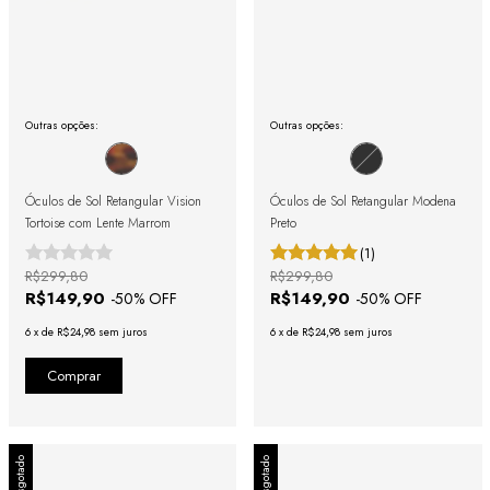
Outras opções:
Outras opções:
Óculos de Sol Retangular Vision
Óculos de Sol Retangular Modena
Tortoise com Lente Marrom
Preto
(1)
R$299,80
R$299,80
R$149,90
R$149,90
-
50
% OFF
-
50
% OFF
6
x
de
R$24,98
sem juros
6
x
de
R$24,98
sem juros
Esgotado
Esgotado