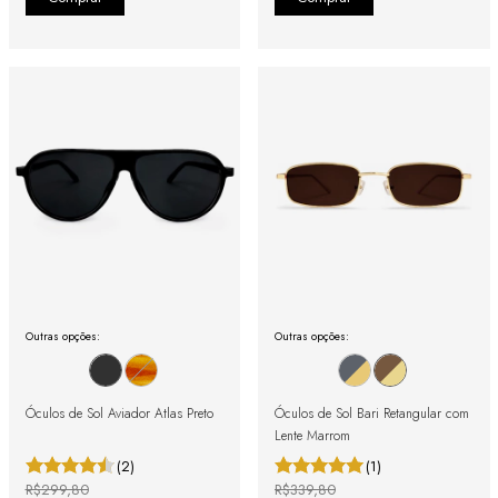
Outras opções:
Outras opções:
Óculos de Sol Aviador Atlas Preto
Óculos de Sol Bari Retangular com
Lente Marrom
(2)
(1)
R$299,80
R$339,80