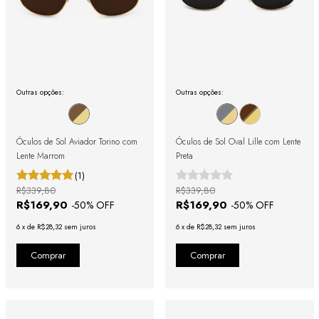
Outras opções:
Outras opções:
Óculos de Sol Aviador Torino com
Óculos de Sol Oval Lille com Lente
Lente Marrom
Preta
(1)
R$339,80
R$339,80
R$169,90
R$169,90
-
50
% OFF
-
50
% OFF
6
x
de
R$28,32
sem juros
6
x
de
R$28,32
sem juros