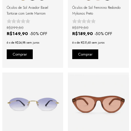
Óculos de Sol Aviador Basel
Óculos de Sol Feminino Redondo
Tortoise com Lente Marrom
Mykonos Preto
R$299,80
R$379,80
R$149,90
R$189,90
-
50
% OFF
-
50
% OFF
6
x
de
R$24,98
sem juros
6
x
de
R$31,65
sem juros