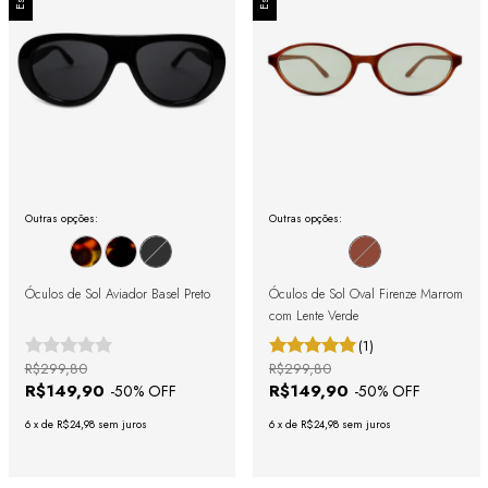
Outras opções:
Outras opções:
Óculos de Sol Aviador Basel Preto
Óculos de Sol Oval Firenze Marrom
com Lente Verde
(1)
R$299,80
R$299,80
R$149,90
R$149,90
-
50
% OFF
-
50
% OFF
6
x
de
R$24,98
sem juros
6
x
de
R$24,98
sem juros