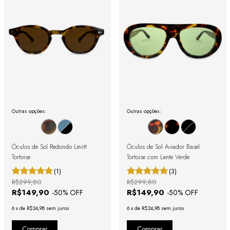
Outras opções:
Outras opções:
Óculos de Sol Redondo Levitt
Óculos de Sol Aviador Basel
Tortoise
Tortoise com Lente Verde
(1)
(3)
R$299,80
R$299,80
R$149,90
R$149,90
-
50
% OFF
-
50
% OFF
6
x
de
R$24,98
sem juros
6
x
de
R$24,98
sem juros