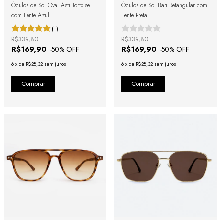
Óculos de Sol Oval Asti Tortoise
Óculos de Sol Bari Retangular com
com Lente Azul
Lente Preta
(1)
R$339,80
R$339,80
R$169,90
R$169,90
-
50
% OFF
-
50
% OFF
6
x
de
R$28,32
sem juros
6
x
de
R$28,32
sem juros