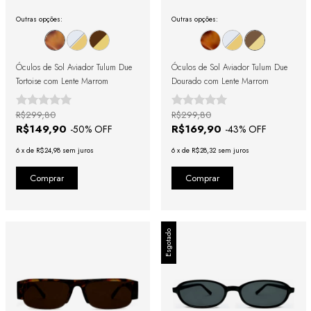
Outras opções:
Outras opções:
Óculos de Sol Aviador Tulum Due
Óculos de Sol Aviador Tulum Due
Tortoise com Lente Marrom
Dourado com Lente Marrom
R$299,80
R$299,80
R$149,90
R$169,90
-
50
% OFF
-
43
% OFF
6
x
de
R$24,98
sem juros
6
x
de
R$28,32
sem juros
Esgotado