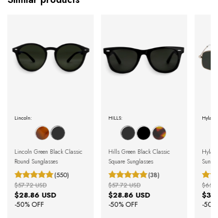
Lincoln:
HILLS:
Hylan:
Lincoln Green Black Classic
Hills Green Black Classic
Hylan
Round Sunglasses
Square Sunglasses
Sungla
(550)
(38)
$57.72 USD
$57.72 USD
$65.
$28.86 USD
$28.86 USD
$32
-
50
% OFF
-
50
% OFF
-
50
%