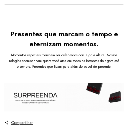
acabamento prateado
, cada peça carrega o poder do 
Meios de envio
seu signo com elegância. Seu 
design delicado
 é ideal para 
compor visuais modernos, minimalistas e cheios de 
6
x de
R$28,32
sem juros
personalidade. Um toque astral que combina com todas as 
Ver mais detalhes
ocasiões.
Presentes que marcam o tempo e
Destaques:
eternizam momentos.
Corrente leve, ajustável e confortável
Design moderno e versátil
Ideal para uso diário ou para presentear
Momentos especiais merecem ser celebrados com algo à altura. Nossos
Representa identidade e conexão com os astros
relógios acompanham quem você ama em todos os instantes do agora até
o sempre. Presentes que ficam para além do papel de presente.
Após a confirmação de compra, a nota fiscal será 
enviada em até um dia útil em seu e-mail.
Compartilhar