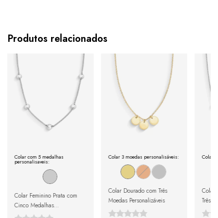
Produtos relacionados
Colar com 5 medalhas
Colar 3 moedas personalisáveis:
Colar 3
personalisaveis:
Colar Dourado com Três
Colar 
Colar Feminino Prata com
Moedas Personalizáveis
Três M
Cinco Medalhas
Personalizáveis