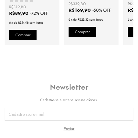
R$339,80
R$29
R$319,80
R$169,90
R$7
-
50
% OFF
R$89,90
-
72
% OFF
6
x
de
R$28,32
sem juros
6
x
de
6
x
de
R$14,98
sem juros
Newsletter
Cadastre-se e receba nossas ofertas.