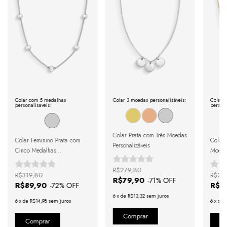
trocas ou estornos em produtos personalizados
. 
Ajustes ou substituições só serão feitos em caso de 
defeito 
de fabricação
. 
Após a confirmação de compra, a nota 
fiscal será enviada em até um dia útil em seu e-mail.
Colar com 5 medalhas
Colar 3 moedas personalisáveis:
Colar 
personalisaveis:
persona
Colar Prata com Três Moedas
Colar Feminino Prata com
Colar
Personalizáveis
Cinco Medalhas
Moedas
Personalizáveis
R$279,80
R$319,80
R$29
R$79,90
-
71
% OFF
R$89,90
R$8
-
72
% OFF
6
x
de
R$13,32
sem juros
6
x
de
R$14,98
sem juros
6
x
de