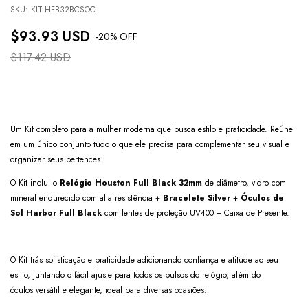
SKU:
KIT-HFB32BCSOC
$93.93 USD
-
20
% OFF
$117.42 USD
Um Kit completo para a mulher moderna que busca estilo e praticidade. Reúne
em um único conjunto tudo o que ele precisa para complementar seu visual e
organizar seus pertences.
O Kit inclui o
Relógio Houston Full Black
32mm
de diâmetro, vidro com
mineral endurecido com alta resistência +
Bracelete Silver
+
Óculos de
Sol Harbor Full Black
com lentes de proteção UV400 + Caixa de Presente.
O Kit trás sofisticação e praticidade adicionando confiança e atitude ao seu
estilo, juntando o fácil ajuste para todos os pulsos do relógio, além do
óculos versátil e elegante, ideal para diversas ocasiões.