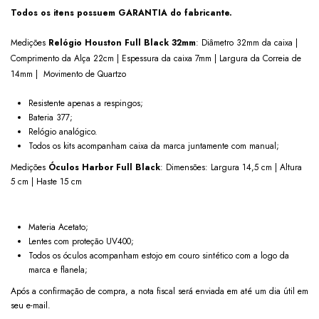
Todos os itens possuem GARANTIA do fabricante.
Medições
Relógio
Houston Full Black
32mm
: Diâmetro 32mm da caixa |
Comprimento da Alça 22cm | Espessura da caixa 7mm | Largura da Correia de
14mm | Movimento de Quartzo
Resistente apenas a respingos;
Bateria 377;
Relógio analógico.
Todos os kits acompanham caixa da marca juntamente com manual;
Medições
Óculos
Harbor Full Black
: Dimensões: Largura 14,5 cm | Altura
5 cm | Haste 15 cm
Materia Acetato;
Lentes com proteção UV400;
Todos os óculos acompanham estojo em couro sintético com a logo da
marca e flanela;
Após a confirmação de compra, a nota fiscal será enviada em até um dia útil em
seu e-mail.