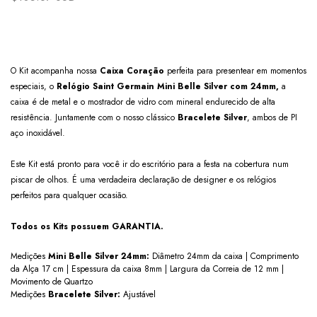
O Kit acompanha
nossa
Caixa Coração
perfeita para presentear em momentos
especiais,
o
Relógio Saint Germain Mini Belle Silver com 24mm,
a
caixa é de metal e o mostrador de vidro com mineral endurecido de alta
resistência. Juntamente com o nosso clássico
Bracelete Silver
, ambos de PI
aço inoxidável.
Este Kit está pronto para você ir do escritório para a festa na cobertura num
piscar de olhos. É uma verdadeira declaração de designer e os relógios
perfeitos para qualquer ocasião.
Todos os Kits possuem GARANTIA.
Medições
Mini Belle Silver 24mm:
Diâmetro 24mm da caixa | Comprimento
da Alça 17 cm | Espessura da caixa 8mm | Largura da Correia de 12 mm |
Movimento de Quartzo
Medições
Bracelete Silver:
Ajustável