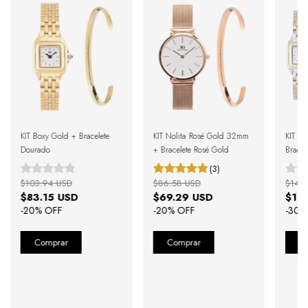
KIT Boxy Gold + Bracelete
KIT Nolita Rosé Gold 32mm
KIT Bo
Dourado
+ Bracelete Rosé Gold
Bracel
Rivier
(3)
$103.94 USD
$86.58 USD
$148
$83.15 USD
$69.29 USD
$10
-
20
% OFF
-
20
% OFF
-
30
%