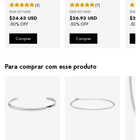
(3)
(7)
$69.27 USD
$53.87 USD
$50.
$34.63 USD
$26.93 USD
$25
-
50
% OFF
-
50
% OFF
-
50
%
Para comprar com esse produto