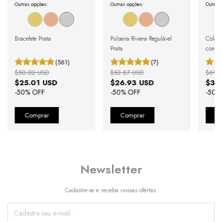
Outras opções:
Outras opções:
Outras
Bracelete Prata
Pulseira Riviera Regulável
Colar 
Prata
com Cr
(561)
(7)
$50.02 USD
$53.87 USD
$69.
$25.01 USD
$26.93 USD
$34
-
50
% OFF
-
50
% OFF
-
50
%
Newsletter
Cadastre-se e receba nossas ofertas.