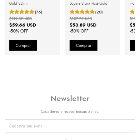
Gold 32mm
Square Bronx Rosé Gold
Houst
(76)
(20)
$119.32 USD
$107.77 USD
$119.
$59.66 USD
$53.89 USD
$59
-
50
% OFF
-
50
% OFF
-
50
%
Newsletter
Cadastre-se e receba nossas ofertas.