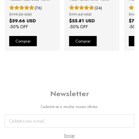
40mm
(76)
(24)
$119.32 USD
$111.62 USD
$142
$59.66 USD
$55.81 USD
$71
-
50
% OFF
-
50
% OFF
-
50
%
Newsletter
Cadastre-se e receba nossas ofertas.