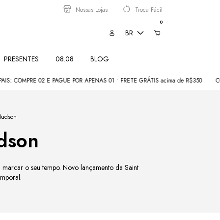
Nossas Lojas
Troca Fácil
0
BR
PRESENTES
08.08
BLOG
COMPRE 02 E PAGUE POR APENAS 01 • FRETE GRÁTIS acima de R$350
COMEÇ
Hudson
dson
 marcar o seu tempo. Novo lançamento da Saint
emporal.