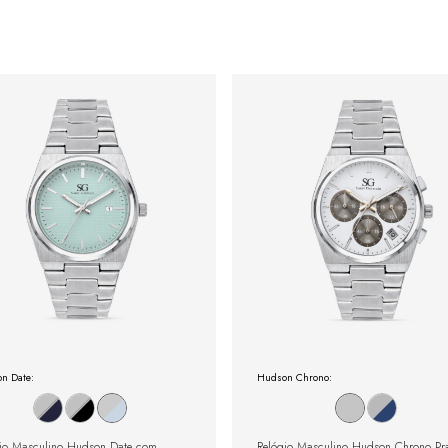
n Date:
Hudson Chrono:
io Masculino Hudson Date com
Relógio Masculino Hudson Chrono Pr