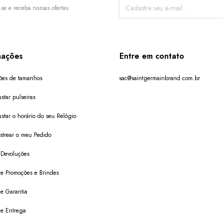
-se e receba nossas ofertas.
mações
Entre em contato
ões de tamanhos
sac@saintgermainbrand.com.br
star pulseiras
star o horário do seu Relógio
trear o meu Pedido
 Devoluções
 de Promoções e Brindes
de Garantia
 de Entrega