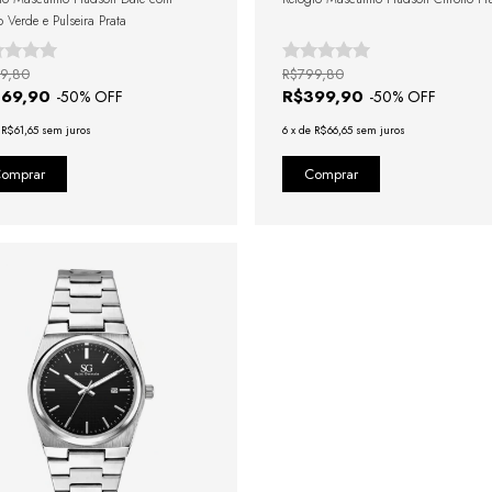
 Verde e Pulseira Prata
9,80
R$799,80
369,90
R$399,90
-
50
% OFF
-
50
% OFF
e
R$61,65
sem juros
6
x
de
R$66,65
sem juros