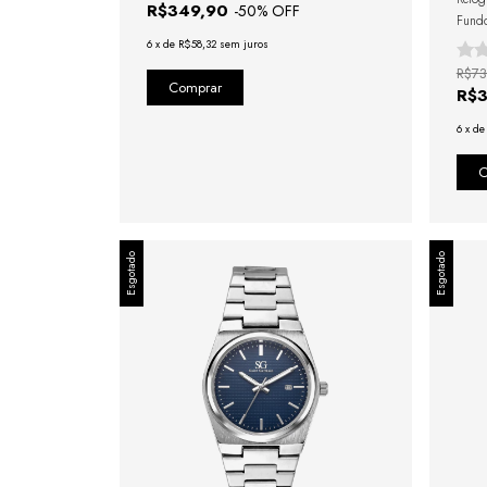
R$349,90
-
50
% OFF
Fundo
6
x
de
R$58,32
sem juros
R$73
R$
6
x
d
Esgotado
Esgotado