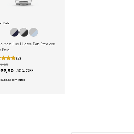
n Date:
io Masculino Hudson Date Prata com
 Preto
(2)
9,80
399,90
-
50
% OFF
e
R$66,65
sem juros