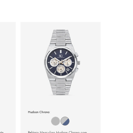
Hudson Chrono:
ata
Relógio Masculino Hudson Chrono com