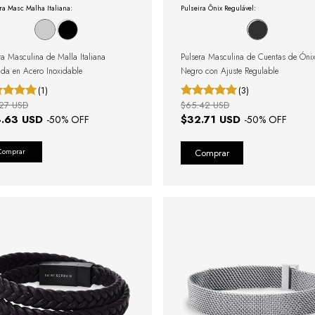
ra Masc Malha Italiana:
Pulseira Ônix Regulável:
ra Masculina de Malla Italiana
Pulsera Masculina de Cuentas de Óni
ada en Acero Inoxidable
Negro con Ajuste Regulable
(1)
(3)
27 USD
$65.42 USD
.63 USD
$32.71 USD
-
50
% OFF
-
50
% OFF
Comprar