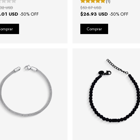
(1)
02 USD
$53.87 USD
.01 USD
$26.93 USD
-
50
% OFF
-
50
% OFF