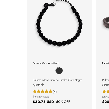
Pulseira Ônis Ajustável:
Pulse
Pulsera Masculina de Piedra Ónix Negra
Pulse
Ajustable
Cierr
(4)
$61.57 USD
$57.
$30.78 USD
$28
-
50
% OFF