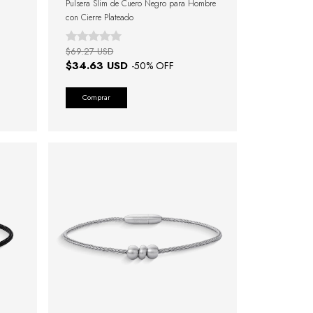
Pulsera Slim de Cuero Negro para Hombre
con Cierre Plateado
$69.27 USD
$34.63 USD
-
50
% OFF
Comprar