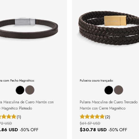
ira com Fecho Magnético:
Pulseira couro trançado:
ra Masculina de Cuero Marrón con
Pulsera Masculina de Cuero Trenzado
e Magnético Plateado
Marrón con Cierre Magnético
(1)
(2)
72 USD
$61.57 USD
.86 USD
$30.78 USD
-
50
% OFF
-
50
% OFF