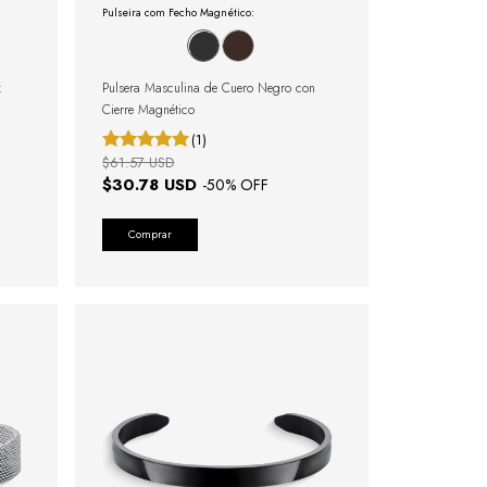
Pulseira com Fecho Magnético:
x
Pulsera Masculina de Cuero Negro con
Cierre Magnético
(1)
$61.57 USD
$30.78 USD
-
50
% OFF
Comprar