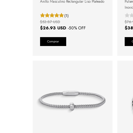
Anillo Masculino Rectangular Liso Plateado
Pulse
Inoxi
(1)
$53.87 USD
$76.
$26.93 USD
$38
-
50
% OFF
Comprar