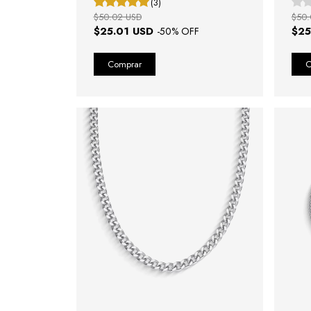
(3)
$50.02 USD
$50.
$25.01 USD
$25
-
50
% OFF