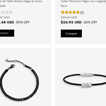
ra de Malla Italiana Negra en Acero
Collar Masculino Negro con Colgante
dable
Barra
(2)
97 USD
$53.89 USD
.48 USD
$26.93 USD
-
50
% OFF
-
50
% OFF
Comprar