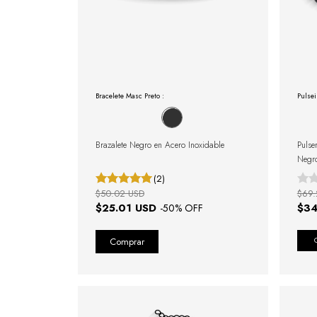
Bracelete Masc Preto :
Pulsei
Brazalete Negro en Acero Inoxidable
Pulse
Negr
(2)
$50.02 USD
$69.
$25.01 USD
$34
-
50
% OFF