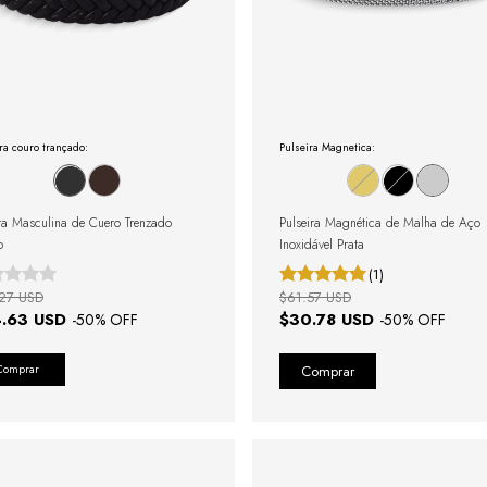
ra couro trançado:
Pulseira Magnetica:
ra Masculina de Cuero Trenzado
Pulseira Magnética de Malha de Aço
o
Inoxidável Prata
(1)
27 USD
$61.57 USD
.63 USD
$30.78 USD
-
50
% OFF
-
50
% OFF
Comprar