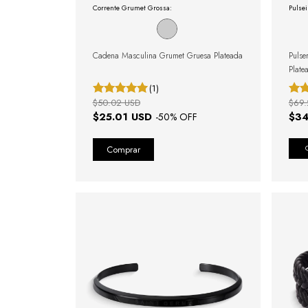
Corrente Grumet Grossa:
Pulsei
Cadena Masculina Grumet Gruesa Plateada
Pulse
Plate
(1)
$50.02 USD
$69.
$25.01 USD
$34
-
50
% OFF