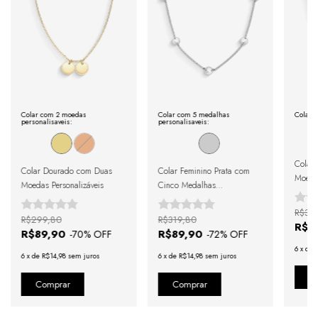
Após a confirmação de compra, a nota fiscal será 
enviada em até um dia útil em seu e-mail.
Colar com 2 moedas
Colar com 5 medalhas
Colar 3
personalisaveis:
personalisaveis:
Colar 
Colar Dourado com Duas
Colar Feminino Prata com
Moedas
Moedas Personalizáveis
Cinco Medalhas
Personalizáveis
R$33
R$299,80
R$319,80
R$1
R$89,90
R$89,90
-
70
% OFF
-
72
% OFF
6
x
de
6
x
de
R$14,98
sem juros
6
x
de
R$14,98
sem juros